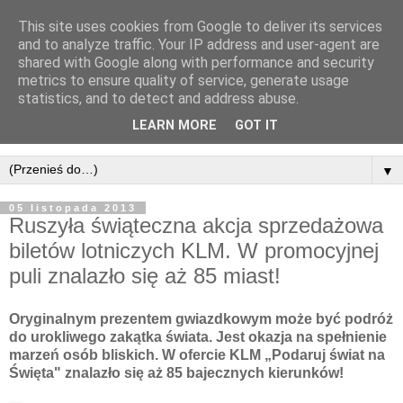
This site uses cookies from Google to deliver its services
and to analyze traffic. Your IP address and user-agent are
shared with Google along with performance and security
metrics to ensure quality of service, generate usage
statistics, and to detect and address abuse.
LEARN MORE
GOT IT
▼
05 listopada 2013
Ruszyła świąteczna akcja sprzedażowa
biletów lotniczych KLM. W promocyjnej
puli znalazło się aż 85 miast!
Oryginalnym prezentem gwiazdkowym może być podróż
do urokliwego zakątka świata. Jest okazja na spełnienie
marzeń osób bliskich. W ofercie KLM „Podaruj świat na
Święta" znalazło się aż 85 bajecznych kierunków!