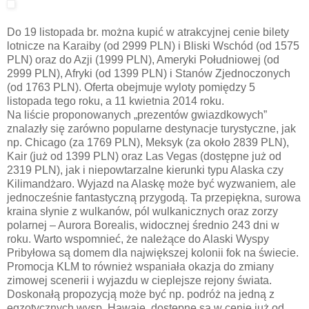
Do 19 listopada br. można kupić w atrakcyjnej cenie bilety
lotnicze na Karaiby (od 2999 PLN) i Bliski Wschód (od 1575
PLN) oraz do Azji (1999 PLN), Ameryki Południowej (od
2999 PLN), Afryki (od 1399 PLN) i Stanów Zjednoczonych
(od 1763 PLN). Oferta obejmuje wyloty pomiędzy 5
listopada tego roku, a 11 kwietnia 2014 roku.
Na liście proponowanych „prezentów gwiazdkowych”
znalazły się zarówno popularne destynacje turystyczne, jak
np. Chicago (za 1769 PLN), Meksyk (za około 2839 PLN),
Kair (już od 1399 PLN) oraz Las Vegas (dostępne już od
2319 PLN), jak i niepowtarzalne kierunki typu Alaska czy
Kilimandżaro. Wyjazd na Alaskę może być wyzwaniem, ale
jednocześnie fantastyczną przygodą. Ta przepiękna, surowa
kraina słynie z wulkanów, pól wulkanicznych oraz zorzy
polarnej – Aurora Borealis, widocznej średnio 243 dni w
roku. Warto wspomnieć, że należące do Alaski Wyspy
Pribyłowa są domem dla największej kolonii fok na świecie.
Promocja KLM to również wspaniała okazja do zmiany
zimowej scenerii i wyjazdu w cieplejsze rejony świata.
Doskonałą propozycją może być np. podróż na jedną z
egzotycznych wysp. Hawaje, dostępne są w cenie już od