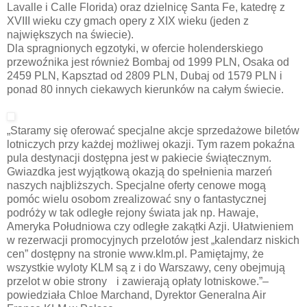
Lavalle i Calle Florida) oraz dzielnicę Santa Fe, katedrę z
XVIII wieku czy gmach opery z XIX wieku (jeden z
największych na świecie).
Dla spragnionych egzotyki, w ofercie holenderskiego
przewoźnika jest również Bombaj od 1999 PLN, Osaka od
2459 PLN, Kapsztad od 2809 PLN, Dubaj od 1579 PLN i
ponad 80 innych ciekawych kierunków na całym świecie.
„Staramy się oferować specjalne akcje sprzedażowe biletów
lotniczych przy każdej możliwej okazji. Tym razem pokaźna
pula destynacji dostępna jest w pakiecie świątecznym.
Gwiazdka jest wyjątkową okazją do spełnienia marzeń
naszych najbliższych. Specjalne oferty cenowe mogą
pomóc wielu osobom zrealizować sny o fantastycznej
podróży w tak odległe rejony świata jak np. Hawaje,
Ameryka Południowa czy odległe zakątki Azji. Ułatwieniem
w rezerwacji promocyjnych przelotów jest „kalendarz niskich
cen” dostępny na stronie www.klm.pl. Pamiętajmy, że
wszystkie wyloty KLM są z i do Warszawy, ceny obejmują
przelot w obie strony i zawierają opłaty lotniskowe.”–
powiedziała Chloe Marchand, Dyrektor Generalna Air