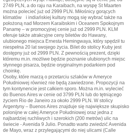
2749 PLN, a do raju na Karaibach, na wyspę St Maarten
można polecieć już od 2999 PLN. Miłośnicy gorących
klimatów i indiańskiej kultury mogą się wybrać także na
położoną nad Morzem Karaibskim i Oceanem Spokojnym
Panamę – w promocyjnej cenie już od 2999 PLN. KLM
oferuje także atrakcyjne ceny biletów do Hawany,
ulubionego miejsca Ernesta Hemingwaya, który spędził tu
niespełna 20 lat swojego życia. Bilet do stolicy Kuby jest
dostępny już od 2999 PLN. Z pewnością prezent, dzięki
któremu m.in. możliwe będzie poznanie ulubionych miejsc
słynnego pisarza, będzie oryginalnym podarkiem pod
choinkę.
Osoby, które marzą o przetarciu szlaków w Ameryce
Południowej również nie będą zawiedzone. Propozycji na
tym kontynencie jest całkiem sporo. Można m.in. wylecieć
do Buenos Aires w cenie od 3799 PLN lub do tętniącego
życiem Rio de Janeiro za około 2999 PLN. W stolicy
Argentyny – Buenos Aires znajduje się największe skupisko
polonijne w całej Ameryce Południowej oraz jedna z
najbardziej ruchliwych i szerokich (200 metrów) ulic na
świecie - Avenida 9 Julio. Ponadto warto zwiedzić Avenida
de Mayo, wraz z przylegającymi do niej ulicami (Calle