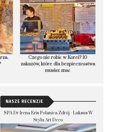
 10
8 podwodnych hoteli świata, czyli
PRZEPIS: Lán
eństwa
nocleg w głębinach
po
NASZE RECENZJE
SPA Dr Irena Eris Polanica Zdrój - Luksus W
Stylu Art Deco