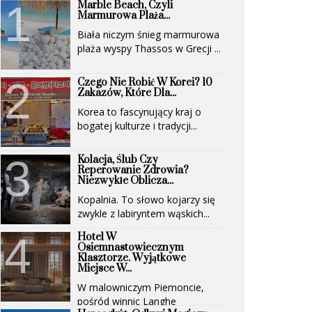
Marble Beach, Czyli
Marmurowa Plaża...
Biała niczym śnieg marmurowa
plaża wyspy Thassos w Grecji ...
Czego Nie Robić W Korei? 10
Zakazów, Które Dla...
Korea to fascynujący kraj o
bogatej kulturze i tradycji...
Kolacja, Ślub Czy
Reperowanie Zdrowia?
Niezwykłe Oblicza...
Kopalnia. To słowo kojarzy się
zwykle z labiryntem wąskich...
Hotel W
Osiemnastowiecznym
Klasztorze. Wyjątkowe
Miejsce W...
W malowniczym Piemoncie,
pośród winnic Langhe