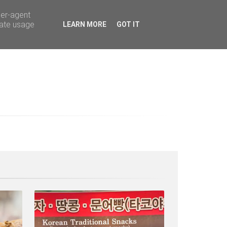
ser-agent
rate usage
LEARN MORE
GOT IT