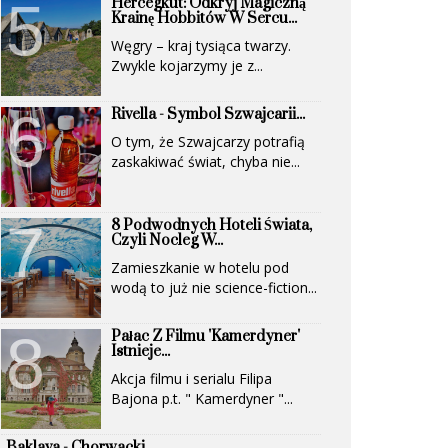
Hercegkút: Odkryj Magiczną
(UNESCO)...
Krainę Hobbitów W Sercu...
Węgry – kraj tysiąca twarzy.
Zwykle kojarzymy je z...
Rivella - Symbol Szwajcarii...
O tym, że Szwajcarzy potrafią
zaskakiwać świat, chyba nie...
8 Podwodnych Hoteli Świata,
Czyli Nocleg W...
Zamieszkanie w hotelu pod
wodą to już nie science-fiction...
Pałac Z Filmu 'Kamerdyner'
Istnieje...
Akcja filmu i serialu Filipa
Bajona p.t. " Kamerdyner "...
Baklava - Chorwacki...