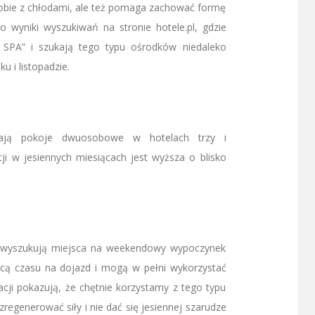
sobie z chłodami, ale też pomaga zachować formę
o wyniki wyszukiwań na stronie hotele.pl, gdzie
el SPA” i szukają tego typu ośrodków niedaleko
u i listopadzie.
ierają pokoje dwuosobowe w hotelach trzy i
ji w jesiennych miesiącach jest wyższa o blisko
ej wyszukują miejsca na weekendowy wypoczynek
racą czasu na dojazd i mogą w pełni wykorzystać
acji pokazują, że chętnie korzystamy z tego typu
zregenerować siły i nie dać się jesiennej szarudze