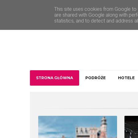
O Traveler deLuxe
Kontakt
This site uses cookies from Google to d
are shared with Google along with perf
statistics, and to detect and address a
STRONA GŁÓWNA
PODRÓŻE
HOTELE