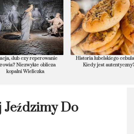
toria lubelskiego cebularza.
Czego nie robić w Korei?
Kiedy jest autentyczny?
zakazów, które dla bezpiecz
musisz znać
ej Jeździmy Do