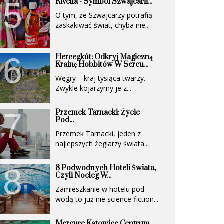
Rivella - Symbol Szwajcarii...
O tym, że Szwajcarzy potrafią
zaskakiwać świat, chyba nie...
Hercegkút: Odkryj Magiczną
Krainę Hobbitów W Sercu...
Węgry – kraj tysiąca twarzy.
Zwykle kojarzymy je z...
Przemek Tarnacki: Życie
Pod...
Przemek Tarnacki, jeden z
najlepszych żeglarzy świata...
8 Podwodnych Hoteli Świata,
Czyli Nocleg W...
Zamieszkanie w hotelu pod
wodą to już nie science-fiction...
Mercure Katowice Centrum.