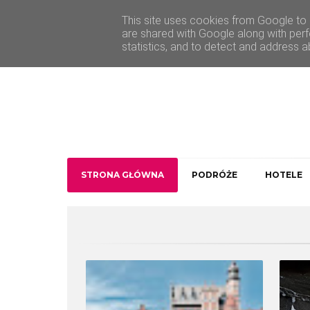
O Traveler deLuxe
Kontakt
This site uses cookies from Google to d
are shared with Google along with perf
statistics, and to detect and address a
STRONA GŁÓWNA
PODRÓŻE
HOTELE