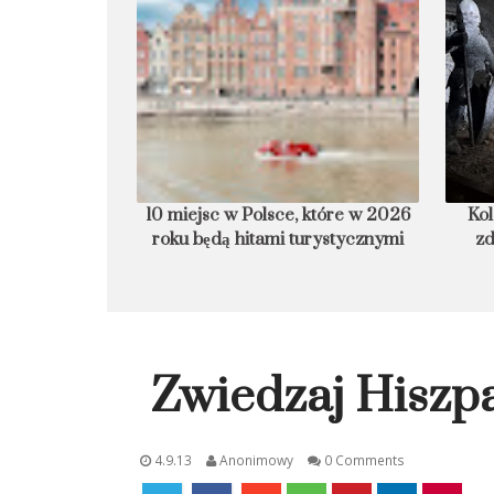
armurowa plaża
10 miejsc w Polsce, które w 2026
Kol
roku będą hitami turystycznymi
zd
Zwiedzaj Hiszpa
4.9.13
Anonimowy
0 Comments