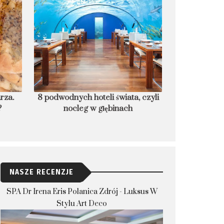
rza.
8 podwodnych hoteli świata, czyli
Czego nie rob
?
nocleg w głębinach
które dla bez
NASZE RECENZJE
SPA Dr Irena Eris Polanica Zdrój - Luksus W
Stylu Art Deco