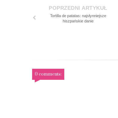
POPRZEDNI ARTYKUŁ
Tortilla de patatas: najsłynniejsze
hiszpańskie danie
0 comments: