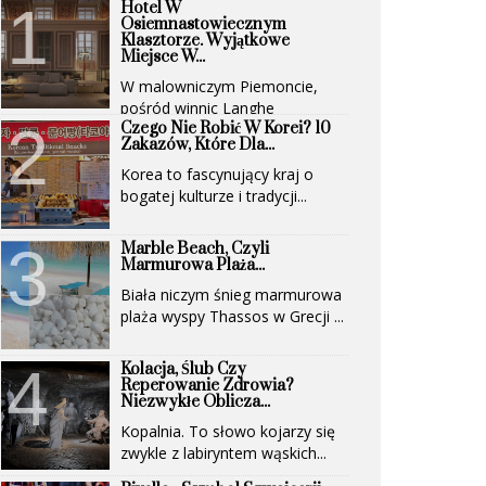
Hotel W
Osiemnastowiecznym
Klasztorze. Wyjątkowe
Miejsce W...
W malowniczym Piemoncie,
pośród winnic Langhe
Czego Nie Robić W Korei? 10
(UNESCO)...
Zakazów, Które Dla...
Korea to fascynujący kraj o
bogatej kulturze i tradycji...
Marble Beach, Czyli
Marmurowa Plaża...
Biała niczym śnieg marmurowa
plaża wyspy Thassos w Grecji ...
Kolacja, Ślub Czy
Reperowanie Zdrowia?
Niezwykłe Oblicza...
Kopalnia. To słowo kojarzy się
zwykle z labiryntem wąskich...