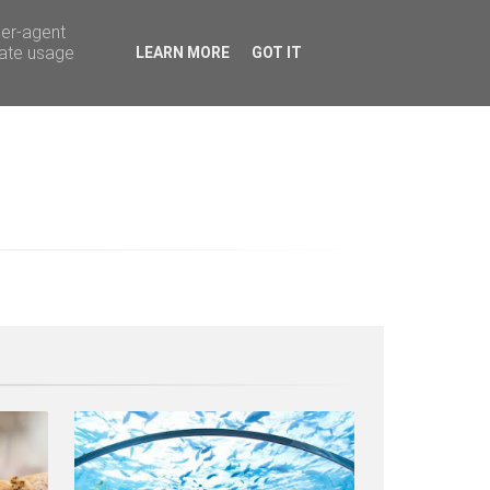
ser-agent
rate usage
LEARN MORE
GOT IT