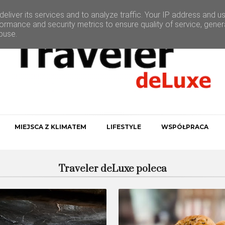
eliver its services and to analyze traffic. Your IP address and u
ormance and security metrics to ensure quality of service, gene
buse.
MIEJSCA Z KLIMATEM
LIFESTYLE
WSPÓŁPRACA
Traveler deLuxe poleca