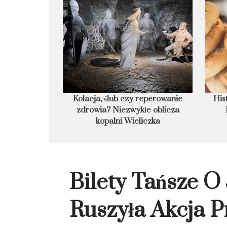
owanie zdrowia?
Historia lubelskiego cebularza.
Cz
alni Wieliczka
Kiedy jest autentyczny?
zakaz
Bilety Tańsze O
Ruszyła Akcja