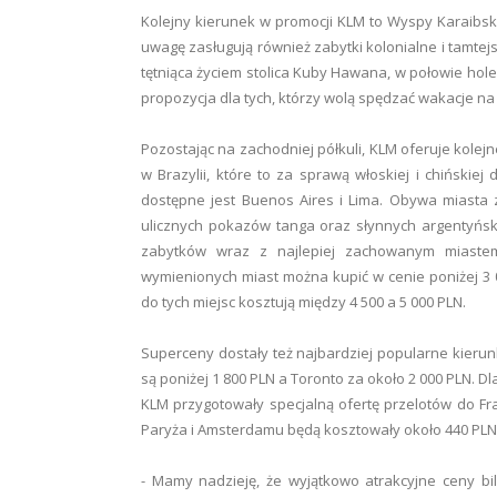
Kolejny kierunek w promocji KLM to Wyspy Karaibski
uwagę zasługują również zabytki kolonialne i tamtejs
tętniąca życiem stolica Kuby Hawana, w połowie hol
propozycja dla tych, którzy wolą spędzać wakacje na
Pozostając na zachodniej półkuli, KLM oferuje kolejn
w Brazylii, które to za sprawą włoskiej i chiński
dostępne jest Buenos Aires i Lima. Obywa miasta z
ulicznych pokazów tanga oraz słynnych argentyńsk
zabytków wraz z najlepiej zachowanym miaste
wymienionych miast można kupić w cenie poniżej 3 00
do tych miejsc kosztują między 4 500 a 5 000 PLN.
Superceny dostały też najbardziej popularne kierun
są poniżej 1 800 PLN a Toronto za około 2 000 PLN. Dl
KLM przygotowały specjalną ofertę przelotów do Franc
Paryża i Amsterdamu będą kosztowały około 440 PLN
- Mamy nadzieję, że wyjątkowo atrakcyjne ceny bil