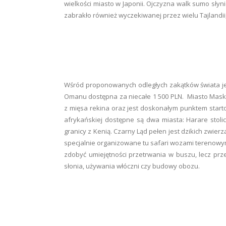
wielkości miasto w Japonii. Ojczyzna walk sumo słyn
zabrakło również wyczekiwanej przez wielu Tajlandii
Wśród proponowanych odległych zakątków świata jes
Omanu dostępna za niecałe 1 500 PLN. Miasto Maska
z mięsa rekina oraz jest doskonałym punktem start
afrykańskiej dostępne są dwa miasta: Harare stol
granicy z Kenią. Czarny Ląd pełen jest dzikich zwierzą
specjalnie organizowane tu safari wozami terenowym
zdobyć umiejętności przetrwania w buszu, lecz prz
słonia, używania włóczni czy budowy obozu.