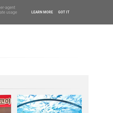
ser-agent
rate usage
LEARN MORE
GOT IT