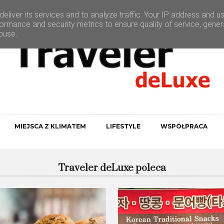
eliver its services and to analyze traffic. Your IP address and u
ormance and security metrics to ensure quality of service, gene
buse.
MIEJSCA Z KLIMATEM
LIFESTYLE
WSPÓŁPRACA
Traveler deLuxe poleca