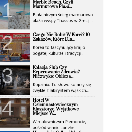
Marble Beach, Czyli
Marmurowa Plaża...
Biała niczym śnieg marmurowa
plaża wyspy Thassos w Grecji ...
Czego Nie Robić W Korei? 10
Zakazów, Które Dla...
Korea to fascynujący kraj o
bogatej kulturze i tradycji...
Kolacja, Ślub Czy
Reperowanie Zdrowia?
Niezwykłe Oblicza...
Kopalnia. To słowo kojarzy się
zwykle z labiryntem wąskich...
Hotel W
Osiemnastowiecznym
Klasztorze. Wyjątkowe
Miejsce W...
W malowniczym Piemoncie,
pośród winnic Langhe