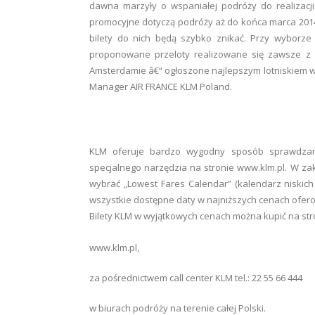
dawna marzyły o wspaniałej podróży do realizacji
promocyjne dotyczą podróży aż do końca marca 2014,
bilety do nich będą szybko znikać. Przy wyborze 
proponowane przeloty realizowane się zawsze z 
Amsterdamie â€“ ogłoszone najlepszym lotniskiem w
Manager AIR FRANCE KLM Poland.
KLM oferuje bardzo wygodny sposób sprawdzani
specjalnego narzędzia na stronie www.klm.pl. W zak
wybrać „Lowest Fares Calendar” (kalendarz niskich
wszystkie dostępne daty w najniższych cenach ofe
Bilety KLM w wyjątkowych cenach można kupić na str
www.klm.pl,
za pośrednictwem call center KLM tel.: 22 55 66 444
w biurach podróży na terenie całej Polski.