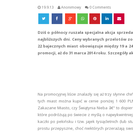
19.9.13
Anonimowy
0 Comments
Dziś o północy ruszała specjalna akcja sprzed
najbliższych dni. Ceny wybranych przelotów z
22 bajecznych miast
obowiązuje między 19 a 24 
promocji, aż do 31 marca 2014 roku. Szczegóły a
Na promocyjnej liście znalazły się aż trzy słynne ch
tych miast można kupić w cenie poniżej 1 600 PLN
Zakazane Miasto, czy Świątynia Nieba â€“ to dopie
które podróżują po świecie z myślą o najwykwintn
kaczki po pekińsku i tzw. jajek tysiącletnich (lub s
prostu przepyszne, choć niektórych przerażają swoi