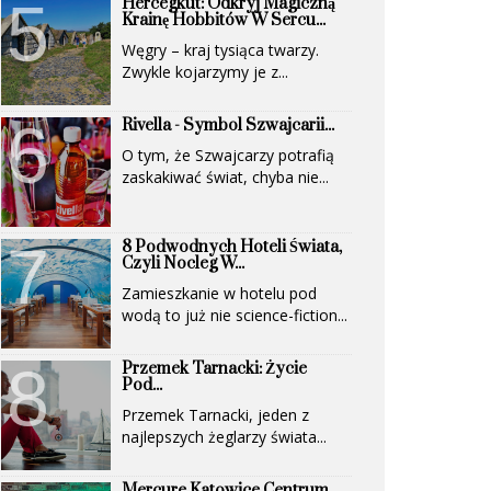
Hercegkút: Odkryj Magiczną
(UNESCO)...
Krainę Hobbitów W Sercu...
Węgry – kraj tysiąca twarzy.
Zwykle kojarzymy je z...
Rivella - Symbol Szwajcarii...
O tym, że Szwajcarzy potrafią
zaskakiwać świat, chyba nie...
8 Podwodnych Hoteli Świata,
Czyli Nocleg W...
Zamieszkanie w hotelu pod
wodą to już nie science-fiction...
Przemek Tarnacki: Życie
Pod...
Przemek Tarnacki, jeden z
najlepszych żeglarzy świata...
Mercure Katowice Centrum.