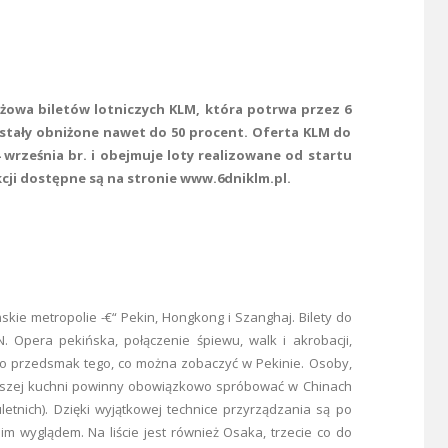
ażowa biletów lotniczych KLM, która potrwa przez 6
ostały obniżone nawet do 50 procent. Oferta KLM do
września br. i obejmuje loty realizowane od startu
kcji dostępne są na stronie www.6dniklm.pl.
ińskie metropolie -€“ Pekin, Hongkong i Szanghaj. Bilety do
. Opera pekińska, połączenie śpiewu, walk i akrobacji,
ro przedsmak tego, co można zobaczyć w Pekinie. Osoby,
iejszej kuchni powinny obowiązkowo spróbować w Chinach
tuletnich). Dzięki wyjątkowej technice przyrządzania są po
m wyglądem. Na liście jest również Osaka, trzecie co do