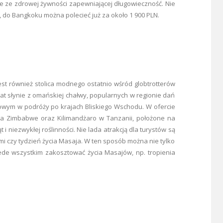
ie ze zdrowej żywności zapewniającej długowieczność. Nie
, do Bangkoku można polecieć już za około 1 900 PLN.
t również stolica modnego ostatnio wśród globtrotterów
t słynie z omańskiej chałwy, popularnych w regionie dań
owym w podróży po krajach Bliskiego Wschodu. W ofercie
ica Zimbabwe oraz Kilimandżaro w Tanzanii, położone na
t i niezwykłej roślinności. Nie lada atrakcją dla turystów są
i czy tydzień życia Masaja. W ten sposób można nie tylko
ede wszystkim zakosztować życia Masajów, np. tropienia