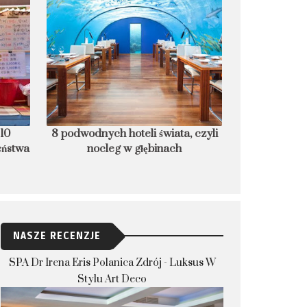
 czyli
PRZEPIS: Lángos - prawdziwy
Śledź w bułce,
placek po węgiersku
Uz
NASZE RECENZJE
SPA Dr Irena Eris Polanica Zdrój - Luksus W
Stylu Art Deco