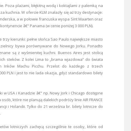
e. Poza plażami, błękitną wodą i koktajlami z palemką na
za kuchnia. W ofercie KLM znalazły się aż trzy destynacje:
enderska, a w połowie francuska wyspa Sint Maarten oraz
 kontynencie â€“ Panama (w cenie poniżej 3 000 PLN).
e trzy kierunki: pełne słońca Sao Paulo największe miasto
ej dzielnicy bywa porównywane do Nowego Jorku. Ponadto
nane są z wyśmienitej kuchni. Buenos Aires jest stolicą
ich steków. Z kolei Lima to „brama wjazdowa” do świata
m Inków Machu Picchu. Przelot do każdego z trzech
0 PLN i jest to nie lada okazja, gdyż standardowo bilety
ki w USA i Kanadzie â€“ np. Nowy Jork i Chicago dostępne
a osób, które nie planują dalekich podróży linie AIR FRANCE
ji i Holandii. Tylko do 21 września br. bilety lotnicze do
.
etów lotniczych zachęcą szczególnie te osoby, które od