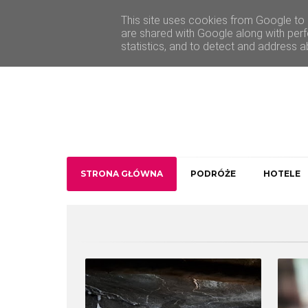
O Traveler deLuxe
Kontakt
This site uses cookies from Google to d
are shared with Google along with perf
statistics, and to detect and address a
STRONA GŁÓWNA
PODRÓŻE
HOTELE