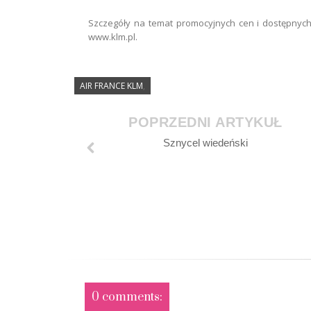
Szczegóły na temat promocyjnych cen i dostępnych
www.klm.pl.
AIR FRANCE KLM
,
POPRZEDNI ARTYKUŁ
Sznycel wiedeński
0 comments: