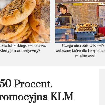
ego nie robić w Korei? 10
8 podwodnych hoteli świata,
ów, które dla bezpieczeństwa
nocleg w głębinach
musisz znać
 50 Procent.
 Promocyjna KLM