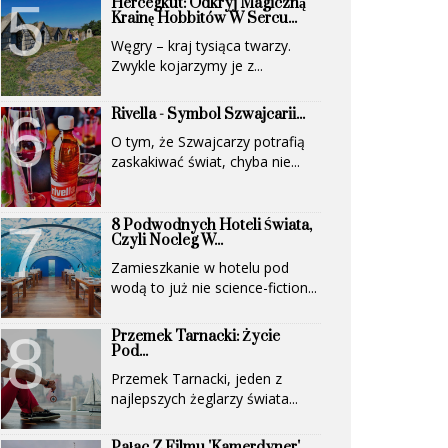
Hercegkút: Odkryj Magiczną
(UNESCO)...
Krainę Hobbitów W Sercu...
Węgry – kraj tysiąca twarzy.
Zwykle kojarzymy je z...
Rivella - Symbol Szwajcarii...
O tym, że Szwajcarzy potrafią
zaskakiwać świat, chyba nie...
8 Podwodnych Hoteli Świata,
Czyli Nocleg W...
Zamieszkanie w hotelu pod
wodą to już nie science-fiction...
Przemek Tarnacki: Życie
Pod...
Przemek Tarnacki, jeden z
najlepszych żeglarzy świata...
Pałac Z Filmu 'Kamerdyner'