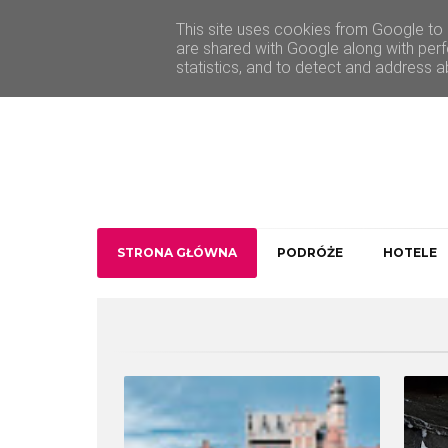
O Traveler deLuxe
Kontakt
This site uses cookies from Google to d
are shared with Google along with perf
statistics, and to detect and address a
STRONA GŁÓWNA
PODRÓŻE
HOTELE