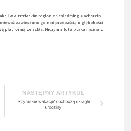
rakcji w austriackim regionie Schladming-Dachstein.
ponieważ zawieszono go nad przepaścią o głębokości
wą platformą ze szkła. Niczym z lotu ptaka można z
NASTĘPNY ARTYKUŁ
'Rzymskie wakacje' obchodzą okrągłe
urodziny