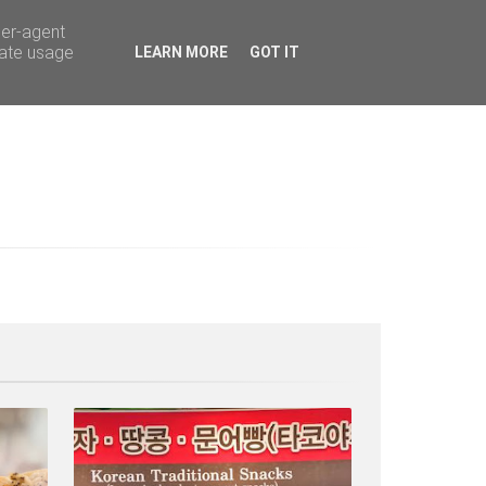
ser-agent
rate usage
LEARN MORE
GOT IT