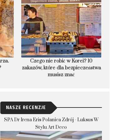
 10
8 podwodnych hoteli świata, czyli
PRZEPIS: Lán
eństwa
nocleg w głębinach
po
NASZE RECENZJE
SPA Dr Irena Eris Polanica Zdrój - Luksus W
Stylu Art Deco