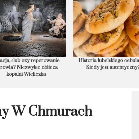
toria lubelskiego cebularza.
Czego nie robić w Korei?
Kiedy jest autentyczny?
zakazów, które dla bezpiecz
musisz znać
ny W Chmurach