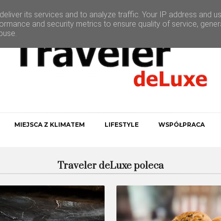
eliver its services and to analyze traffic. Your IP address and u
ormance and security metrics to ensure quality of service, gene
buse.
MIEJSCA Z KLIMATEM
LIFESTYLE
WSPÓŁPRACA
Traveler deLuxe poleca