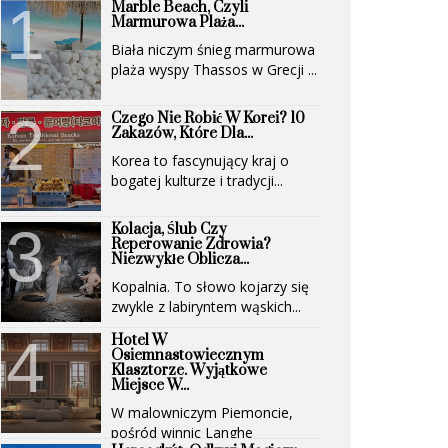
Marble Beach, Czyli
Marmurowa Plaża...
Biała niczym śnieg marmurowa
plaża wyspy Thassos w Grecji ...
Czego Nie Robić W Korei? 10
Zakazów, Które Dla...
Korea to fascynujący kraj o
bogatej kulturze i tradycji...
Kolacja, Ślub Czy
Reperowanie Zdrowia?
Niezwykłe Oblicza...
Kopalnia. To słowo kojarzy się
zwykle z labiryntem wąskich...
Hotel W
Osiemnastowiecznym
Klasztorze. Wyjątkowe
Miejsce W...
W malowniczym Piemoncie,
pośród winnic Langhe