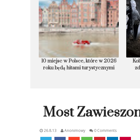
óre w 2026 roku
Kolacja, ślub czy reperowanie
His
stycznymi
zdrowia? Niezwykłe oblicza
kopalni Wieliczka
Most Zawieszo
26.8.13
Anonimowy
0 Comments