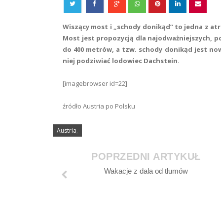
Wiszący most i „schody donikąd” to jedna z at
Most jest propozycją dla najodważniejszych, 
do 400 metrów, a tzw. schody donikąd jest no
niej podziwiać lodowiec Dachstein.
[imagebrowser id=22]
źródło Austria po Polsku
Austria
,
POPRZEDNI ARTYKUŁ
Wakacje z dala od tłumów