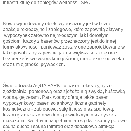
infrastrukturę do zabiegów wellness i SPA.
Nowo wybudowany obiekt wyposażony jest w liczne
atrakcje rekreacyjne i zabiegowe, które zapewnią aktywny
wypoczynek zarówno najmłodszym, jak i dorosłym
gościom. Każdy z basenów przeznaczony jest do innej
formy aktywności, ponieważ zostały one zaprojektowane w
taki sposób, aby zapewnić jak największą atrakcję oraz
bezpieczeństwo wszystkim gościom, niezależnie od wieku
oraz umiejętności pływackich.
Świeradowski AQUA PARK, to basen rekreacyjny ze
zjeżdżalnią pontonową oraz zjeżdżalnią zwykłą, huśtawką
wodną, gejzerami. Park wodny oferuje także basen
wypoczynkowy, basen solankowy, liczne gabinety
kosmetyczno - zabiegowe, salę fitness oraz sportową,
leżankę z masażem wodno - powietrznym oraz dysze z
masażami. Świetnym uzupełnieniem są dwie sauny parowe,
sauna sucha i sauna infrared oraz dodatkowa atrakcja -