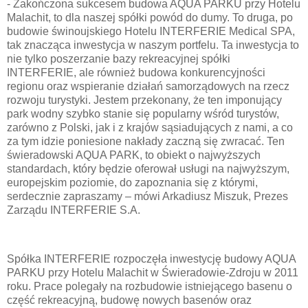
- Zakończona sukcesem budowa AQUA PARKU przy Hotelu
Malachit, to dla naszej spółki powód do dumy. To druga, po
budowie świnoujskiego Hotelu INTERFERIE Medical SPA,
tak znacząca inwestycja w naszym portfelu. Ta inwestycja to
nie tylko poszerzanie bazy rekreacyjnej spółki
INTERFERIE, ale również budowa konkurencyjności
regionu oraz wspieranie działań samorządowych na rzecz
rozwoju turystyki. Jestem przekonany, że ten imponujący
park wodny szybko stanie się popularny wśród turystów,
zarówno z Polski, jak i z krajów sąsiadujących z nami, a co
za tym idzie poniesione nakłady zaczną się zwracać. Ten
świeradowski AQUA PARK, to obiekt o najwyższych
standardach, który będzie oferował usługi na najwyższym,
europejskim poziomie, do zapoznania się z którymi,
serdecznie zapraszamy – mówi Arkadiusz Miszuk, Prezes
Zarządu INTERFERIE S.A.
Spółka INTERFERIE rozpoczęła inwestycję budowy AQUA
PARKU przy Hotelu Malachit w Świeradowie-Zdroju w 2011
roku. Prace polegały na rozbudowie istniejącego basenu o
część rekreacyjną, budowę nowych basenów oraz