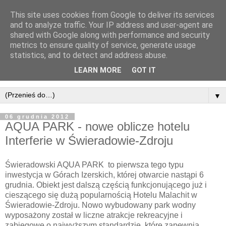
This site uses cookies from Google to deliver its services
and to analyze traffic. Your IP address and user-agent are
shared with Google along with performance and security
metrics to ensure quality of service, generate usage
statistics, and to detect and address abuse.
LEARN MORE
GOT IT
▼
06 grudnia 2012
AQUA PARK - nowe oblicze hotelu
Interferie w Świeradowie-Zdroju
Świeradowski AQUA PARK to pierwsza tego typu
inwestycja w Górach Izerskich, której otwarcie nastąpi 6
grudnia. Obiekt jest dalszą częścią funkcjonującego już i
cieszącego się dużą popularnością Hotelu Malachit w
Świeradowie-Zdroju. Nowo wybudowany park wodny
wyposażony został w liczne atrakcje rekreacyjne i
zabiegowe o najwyższym standardzie, które zapewnią