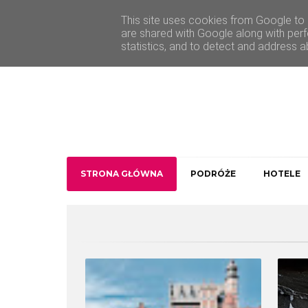
O Traveler deLuxe
Kontakt
This site uses cookies from Google to d
are shared with Google along with perf
statistics, and to detect and address a
STRONA GŁÓWNA
PODRÓŻE
HOTELE