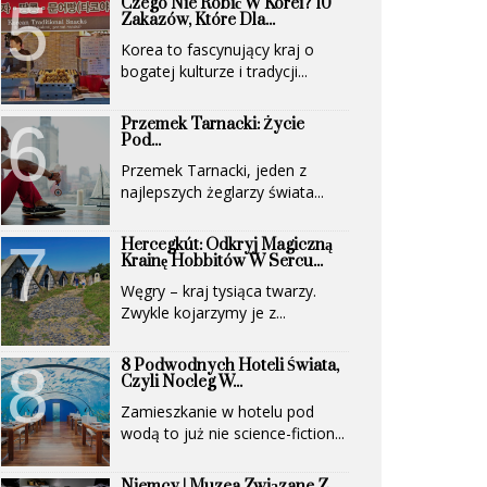
Czego Nie Robić W Korei? 10
Zakazów, Które Dla...
Korea to fascynujący kraj o
bogatej kulturze i tradycji...
Przemek Tarnacki: Życie
Pod...
Przemek Tarnacki, jeden z
najlepszych żeglarzy świata...
Hercegkút: Odkryj Magiczną
Krainę Hobbitów W Sercu...
Węgry – kraj tysiąca twarzy.
Zwykle kojarzymy je z...
8 Podwodnych Hoteli Świata,
Czyli Nocleg W...
Zamieszkanie w hotelu pod
wodą to już nie science-fiction...
Niemcy | Muzea Związane Z...