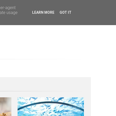
ser-agent
rate usage
LEARN MORE
GOT IT