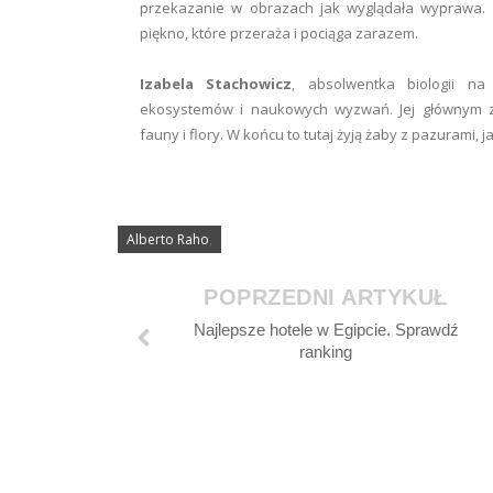
przekazanie w obrazach jak wyglądała wyprawa. 
piękno, które przeraża i pociąga zarazem.
Izabela Stachowicz
, absolwentka biologii na U
ekosystemów i naukowych wyzwań. Jej głównym 
fauny i flory. W końcu to tutaj żyją żaby z pazurami,
Alberto Raho
,
POPRZEDNI ARTYKUŁ
Najlepsze hotele w Egipcie. Sprawdź
ranking