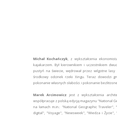
Michał Kochańczyk
, z wykształcenia ekonomista 
kajakarzem. Był kierownikiem i uczestnikiem dwu
pustyń na świecie, wędrował przez wilgotne las
środkowy odcinek rzeki Xingu. Teraz dowodzi gr
pokonanie własnych słabości. i pokonanie bezlitosne
Marek Arcimowicz
jest z wykształcenia archi
współpracuje z polską edycją magazynu "National Geo
na łamach m.in.: "National Geographic Traveler", 
digital", "Voyage", "Newsweek", "Wiedza i Życie",