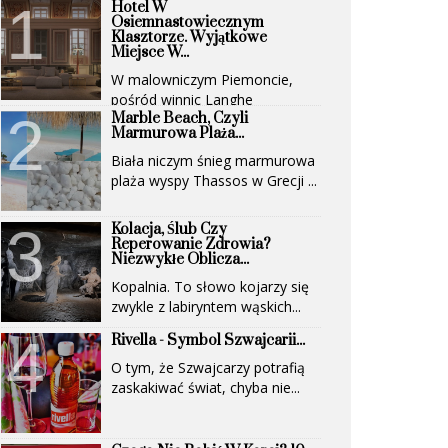
Hotel W
Osiemnastowiecznym
Klasztorze. Wyjątkowe
Miejsce W...
W malowniczym Piemoncie,
pośród winnic Langhe
Marble Beach, Czyli
(UNESCO)...
Marmurowa Plaża...
Biała niczym śnieg marmurowa
plaża wyspy Thassos w Grecji ...
Kolacja, Ślub Czy
Reperowanie Zdrowia?
Niezwykłe Oblicza...
Kopalnia. To słowo kojarzy się
zwykle z labiryntem wąskich...
Rivella - Symbol Szwajcarii...
O tym, że Szwajcarzy potrafią
zaskakiwać świat, chyba nie...