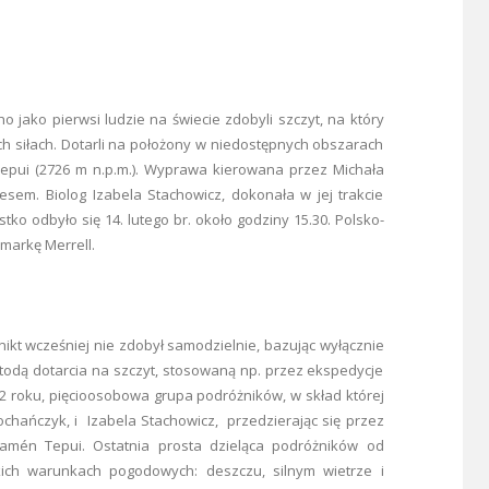
o jako pierwsi ludzie na świecie zdobyli szczyt, na który
ch siłach. Dotarli na położony w niedostępnych obszarach
Tepui
(2726 m n.p.m.). Wyprawa kierowana przez Michała
em. Biolog Izabela Stachowicz, dokonała w jej trakcie
ko odbyło się 14. lutego br. około godziny 15.30. Polsko-
markę Merrell.
nikt wcześniej nie zdobył samodzielnie, bazując wyłącznie
etodą dotarcia na szczyt, stosowaną np. przez ekspedycje
2 roku, pięcioosobowa grupa podróżników, w skład której
chańczyk, i Izabela Stachowicz, przedzierając się przez
ramén Tepui. Ostatnia prosta dzieląca podróżników od
kich warunkach pogodowych: deszczu, silnym wietrze i