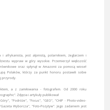
i afrykanista, jest alpinistą, polarnikiem, żeglarzem i
dziestu wypraw w góry wysokie. Przemierzył większość
y równikowe oraz spłynął w Amazonii za pomocą wioseł
upą Polaków, którzy za punkt honoru postawili sobie
j przyrody.
tektem, a z zamiłowania - fotografem. Od 2000 roku
graphic". Zdjęcia i artykuły publikował
"Góry", "Podróże", "Focus", "GEO", "CHIP - Photo-video-
 "Gazeta Wyborcza", "Foto-Pozytyw". Jego zadaniem jest