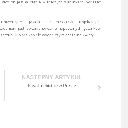
Tylko on jest w stanie w trudnych warunkach pokazać
niwersytecie Jagiellońskim, miłośniczka tropikalnych
zadaniem jest dokumentowanie napotkanych gatunków
 jaszczurki lubiące kąpiele wodne czy mięsożerne kwiaty.
NASTĘPNY ARTYKUŁ
Kayak debiutuje w Polsce