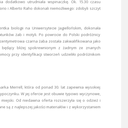
nia dodatkowo utrudniała wspinaczkę. Ok. 15.30 czasu
io i Alberto Raho dokonali niemożliwego: zdobyli szczyt
tka biologii na Uniwersytecie Jagiellońskim, dokonała
tunków żab i motyli. Po powrocie do Polski podróżnicy
zycentymetrowa czarna żaba została zakwalifikowana jako
e będący bliżej spokrewnionym z żadnym ze znanych
cy przy identyfikacji stworzeń udzieliło podróżnikom
ka Merrell, która od ponad 30. lat zapewnia wysokiej
ypoczynku. W jej ofercie jest obuwie typowo wyczynowe,
 miejski. Od niedawna oferta rozszerzyła się o odzież i
ne są z najlepszej jakości materiałów i z wykorzystaniem