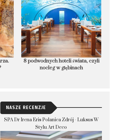
rza.
8 podwodnych hoteli świata, czyli
Czego nie 
nocleg w głębinach
zakazów, któr
mu
NASZE RECENZJE
SPA Dr Irena Eris Polanica Zdrój - Luksus W
Stylu Art Deco