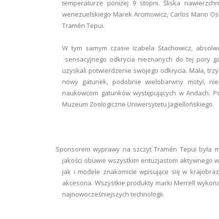
temperaturze poniżej 9 stopni. Śliska nawierzch
wenezuelskiego Marek Arcimowicz, Carlos Mario Osor
Tramén Tepui.
W tym samym czasie Izabela Stachowicz, absolwen
sensacyjnego odkrycia nieznanych do tej pory ga
uzyskali potwierdzenie swojego odkrycia. Mała, tr
nowy gatunek, podobnie wielobarwny motyl, ni
naukowcom gatunków występujących w Andach. Pomo
Muzeum Zoologiczne Uniwersytetu Jagiellońskiego.
Sponsorem wyprawy na szczyt Tramén Tepui była mar
jakości obuwie wszystkim entuzjastom aktywnego w
jak i modele znakomicie wpisujące się w krajobraz
akcesoria. Wszystkie produkty marki Merrell wykona
najnowocześniejszych technologii.