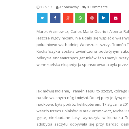
13.9.12
Anonimowy
0 Comments
Marek Arcimowicz, Carlos Mario Osorio i Alberto Rah
jeszcze nigdy nikomu nie udało się wspiąć o własny
południowo-wschodniej Wenezueli szczyt Tramén 
Kochańczyka została zwieńczona podwójnym sukces
odkrycia endemicznych gatunków żab i motyli. Wszyst
wenezuelska ekspedycja sponsorowana była przez 
Jak mówią Indianie, Tramén Tepui to szczyt, którego 
na sile własnych nóg i mięśni. Do tej pory jedyną m
naukowe, była podróż helikopterem. 17 stycznia 201
weszło trzech Polaków: Marek Arcimowicz, Michał Ko
gęste, niezbadane lasy, wyruszyła w kierunku T
zdobycia szczytu odbywała się przy bardzo cięż