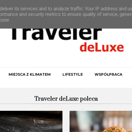
eliver its services and to analyze traffic. Your IP address and u
ormance and security metrics to ensure quality of service, gene
buse.
MIEJSCA Z KLIMATEM
LIFESTYLE
WSPÓŁPRACA
Traveler deLuxe poleca