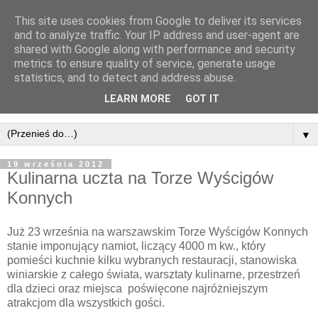
This site uses cookies from Google to deliver its services
and to analyze traffic. Your IP address and user-agent are
shared with Google along with performance and security
metrics to ensure quality of service, generate usage
statistics, and to detect and address abuse.
LEARN MORE
GOT IT
▼
19 września 2012
Kulinarna uczta na Torze Wyścigów
Konnych
Już 23 września na warszawskim Torze Wyścigów Konnych
stanie imponujący namiot, liczący 4000 m kw., który
pomieści kuchnie kilku wybranych restauracji, stanowiska
winiarskie z całego świata, warsztaty kulinarne, przestrzeń
dla dzieci oraz miejsca poświęcone najróżniejszym
atrakcjom dla wszystkich gości.