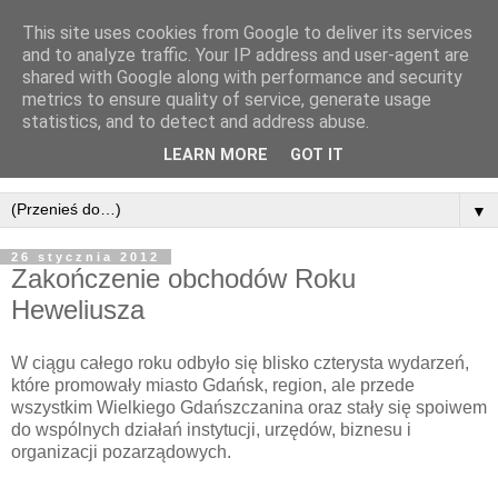
This site uses cookies from Google to deliver its services
and to analyze traffic. Your IP address and user-agent are
shared with Google along with performance and security
metrics to ensure quality of service, generate usage
statistics, and to detect and address abuse.
LEARN MORE
GOT IT
▼
26 stycznia 2012
Zakończenie obchodów Roku
Heweliusza
W ciągu całego roku odbyło się blisko czterysta wydarzeń,
które promowały miasto Gdańsk, region, ale przede
wszystkim Wielkiego Gdańszczanina oraz stały się spoiwem
do wspólnych działań instytucji, urzędów, biznesu i
organizacji pozarządowych.