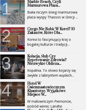
Marble Beach, Czyli
Marmurowa Plaża...
Biała niczym śnieg marmurowa
plaża wyspy Thassos w Grecji ...
Czego Nie Robić W Korei? 10
Zakazów, Które Dla...
Korea to fascynujący kraj o
bogatej kulturze i tradycji...
Kolacja, Ślub Czy
Reperowanie Zdrowia?
Niezwykłe Oblicza...
Kopalnia. To słowo kojarzy się
zwykle z labiryntem wąskich...
Hotel W
Osiemnastowiecznym
Klasztorze. Wyjątkowe
Miejsce W...
W malowniczym Piemoncie,
pośród winnic Langhe