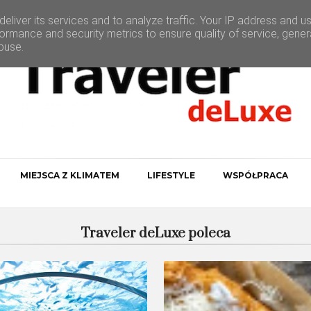
eliver its services and to analyze traffic. Your IP address and u
ormance and security metrics to ensure quality of service, gene
buse.
MIEJSCA Z KLIMATEM
LIFESTYLE
WSPÓŁPRACA
Traveler deLuxe poleca