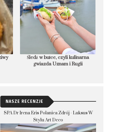
ziwy
Śledź w bułce, czyli kulinarna
Rivella -
gwiazda Uznam i Rugii
NASZE RECENZJE
SPA Dr Irena Eris Polanica Zdrój - Luksus W
Stylu Art Deco