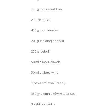
120 gr przegrzebków
2 duże małże
450 gr pomidorów
200gr zielonej papryki
250 gr cebuli
50 ml oliwy z oliwek
50 ml białego wina
1 łyżka stołowa Brandy
350 gr ziemniaków w talarkach
3 ząbki czosnku