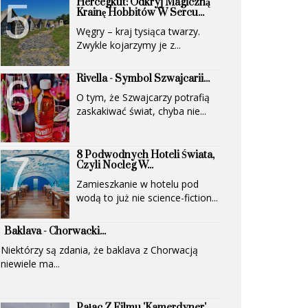
Hercegkút: Odkryj Magiczną
(UNESCO)...
Krainę Hobbitów W Sercu...
Węgry – kraj tysiąca twarzy.
Zwykle kojarzymy je z...
Rivella - Symbol Szwajcarii...
O tym, że Szwajcarzy potrafią
zaskakiwać świat, chyba nie...
8 Podwodnych Hoteli Świata,
Czyli Nocleg W...
Zamieszkanie w hotelu pod
wodą to już nie science-fiction...
Baklava - Chorwacki...
Niektórzy są zdania, że baklava z Chorwacją
niewiele ma...
Pałac Z Filmu 'Kamerdyner'