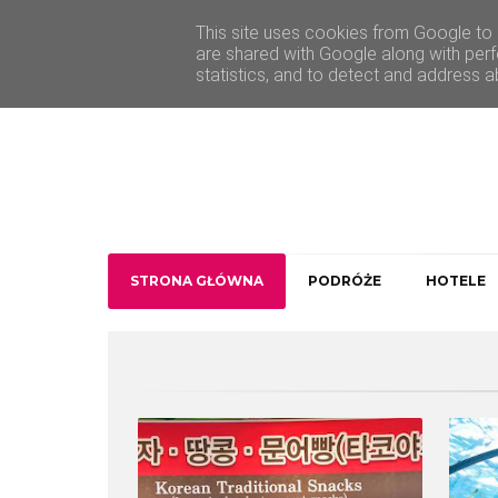
O Traveler deLuxe
Kontakt
This site uses cookies from Google to d
are shared with Google along with perf
statistics, and to detect and address a
STRONA GŁÓWNA
PODRÓŻE
HOTELE