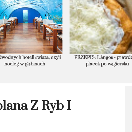
wodnych hoteli świata, czyli
PRZEPIS: Lángos - prawd
nocleg w głębinach
placek po węgiersku
lana Z Ryb I