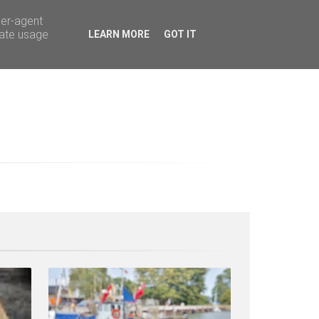
ser-agent
rate usage
LEARN MORE
GOT IT