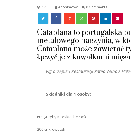
7.7.11
Anonimowy
0 Comments
Cataplana to portugalska 
metalowego naczynia, w kt
Cataplana może zawierać t
łączyć je z kawałkami mięsa 
w
g przepisu Restauracji Pateo Velho z Hotel
Składniki dla 1 osoby:
600 gr ryby morskiej bez ości
200 gr krewetek