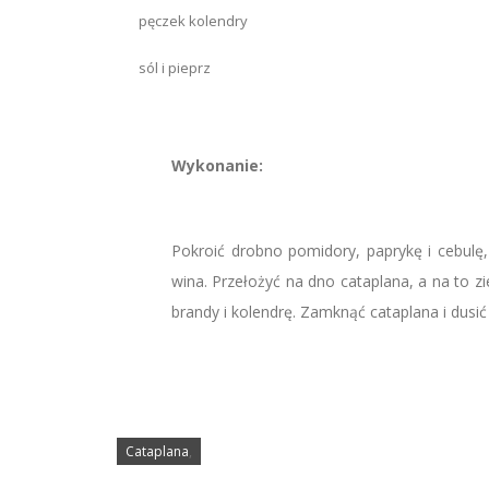
pęczek kolendry
sól i pieprz
Wykonanie:
Pokroić drobno pomidory, paprykę i cebulę,
wina. Przełożyć na dno cataplana, a na to z
brandy i kolendrę. Zamknąć cataplana i dusić
Cataplana
,