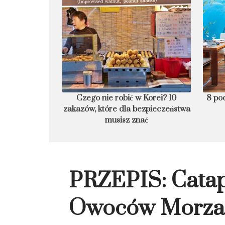
ebularza. Kiedy
Czego nie robić w Korei? 10
8 pod
czny?
zakazów, które dla bezpieczeństwa
musisz znać
PRZEPIS: Catap
Owoców Morza