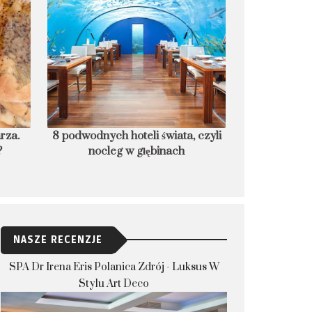
rza.
8 podwodnych hoteli świata, czyli
Czego nie rob
?
nocleg w głębinach
które dla bez
NASZE RECENZJE
SPA Dr Irena Eris Polanica Zdrój - Luksus W
Stylu Art Deco