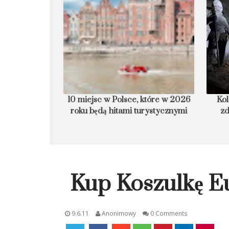
armurowa plaża
10 miejsc w Polsce, które w 2026
Kol
roku będą hitami turystycznymi
zd
Kup Koszulkę E
9.6.11
Anonimowy
0 Comments