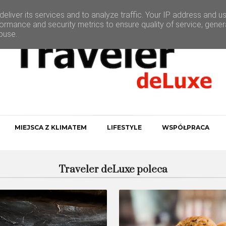
eliver its services and to analyze traffic. Your IP address and u
ormance and security metrics to ensure quality of service, gene
buse.
MIEJSCA Z KLIMATEM
LIFESTYLE
WSPÓŁPRACA
Traveler deLuxe poleca