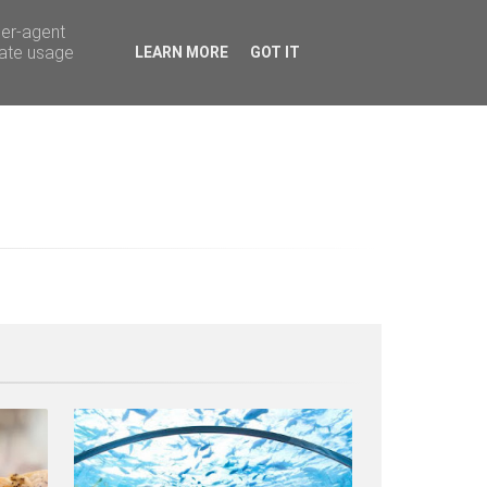
ser-agent
rate usage
LEARN MORE
GOT IT