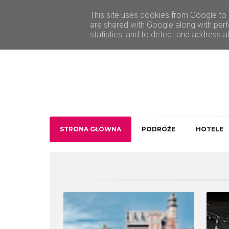
O Traveler deLuxe
Kontakt
This site uses cookies from Google to d
are shared with Google along with perf
statistics, and to detect and address a
STRONA GŁÓWNA
PODRÓŻE
HOTELE