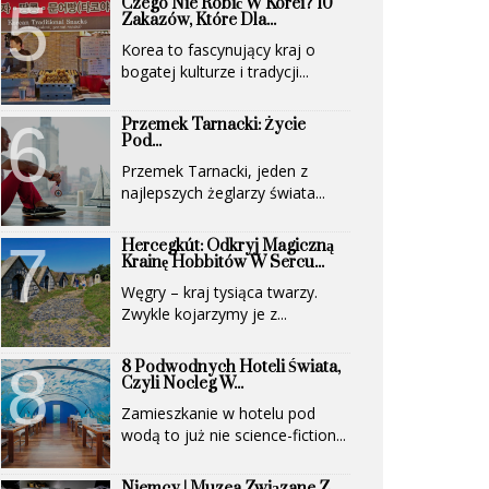
Czego Nie Robić W Korei? 10
Zakazów, Które Dla...
Korea to fascynujący kraj o
bogatej kulturze i tradycji...
Przemek Tarnacki: Życie
Pod...
Przemek Tarnacki, jeden z
najlepszych żeglarzy świata...
Hercegkút: Odkryj Magiczną
Krainę Hobbitów W Sercu...
Węgry – kraj tysiąca twarzy.
Zwykle kojarzymy je z...
8 Podwodnych Hoteli Świata,
Czyli Nocleg W...
Zamieszkanie w hotelu pod
wodą to już nie science-fiction...
Niemcy | Muzea Związane Z...