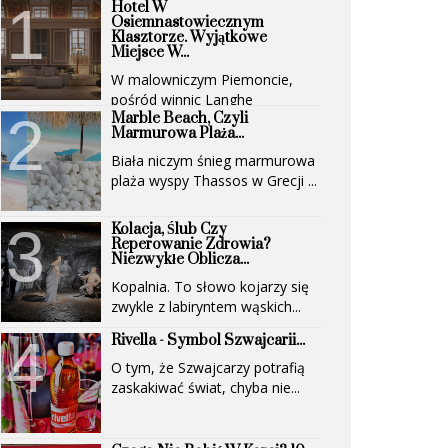
Hotel W
Osiemnastowiecznym
Klasztorze. Wyjątkowe
Miejsce W...
W malowniczym Piemoncie,
pośród winnic Langhe
Marble Beach, Czyli
(UNESCO)...
Marmurowa Plaża...
Biała niczym śnieg marmurowa
plaża wyspy Thassos w Grecji ...
Kolacja, Ślub Czy
Reperowanie Zdrowia?
Niezwykłe Oblicza...
Kopalnia. To słowo kojarzy się
zwykle z labiryntem wąskich...
Rivella - Symbol Szwajcarii...
O tym, że Szwajcarzy potrafią
zaskakiwać świat, chyba nie...