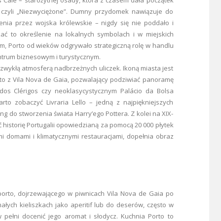
”, czyli „Niezwyciężone”. Dumny przydomek nawiązuje do
żenia przez wojska królewskie – nigdy się nie poddało i
ać to określenie na lokalnych symbolach i w miejskich
m, Porto od wieków odgrywało strategiczną rolę w handlu
entrum biznesowym i turystycznym.
ezwykłą atmosferą nadbrzeżnych uliczek. Ikoną miasta jest
to z Vila Nova de Gaia, pozwalający podziwiać panoramę
 dos Clérigos czy neoklasycystycznym Palácio da Bolsa
rto zobaczyć Livraria Lello – jedną z najpiękniejszych
ling do stworzenia świata Harry’ego Pottera. Z kolei na XIX-
 historię Portugalii opowiedzianą za pomocą 20 000 płytek
mi domami i klimatycznymi restauracjami, dopełnia obraz
orto, dojrzewającego w piwnicach Vila Nova de Gaia po
małych kieliszkach jako aperitif lub do deserów, często w
pełni docenić jego aromat i słodycz. Kuchnia Porto to