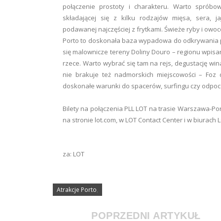
połączenie prostoty i charakteru. Warto spróbo
składającej się z kilku rodzajów mięsa, sera, 
podawanej najczęściej z frytkami. Świeże ryby i owo
Porto to doskonała baza wypadowa do odkrywania pół
się malownicze tereny Doliny Douro – regionu wpisa
rzece. Warto wybrać się tam na rejs, degustację wi
nie brakuje też nadmorskich miejscowości – Foz 
doskonałe warunki do spacerów, surfingu czy odpo
Bilety na połączenia PLL LOT na trasie Warszawa-Po
na stronie lot.com, w LOT Contact Center i w biurach 
za: LOT
Atrakcje Porto
,
POPRZEDNI ARTYKUŁ