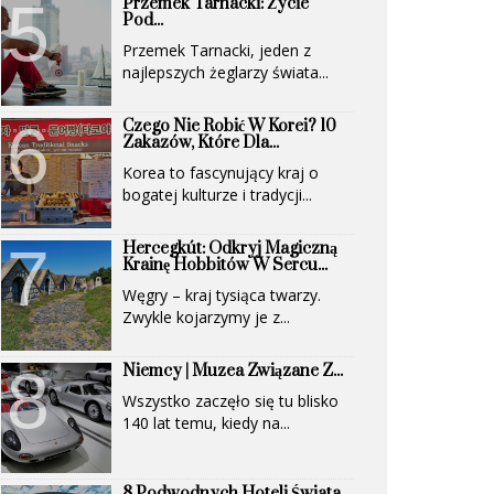
Przemek Tarnacki: Życie
Pod...
Przemek Tarnacki, jeden z
najlepszych żeglarzy świata...
Czego Nie Robić W Korei? 10
Zakazów, Które Dla...
Korea to fascynujący kraj o
bogatej kulturze i tradycji...
Hercegkút: Odkryj Magiczną
Krainę Hobbitów W Sercu...
Węgry – kraj tysiąca twarzy.
Zwykle kojarzymy je z...
Niemcy | Muzea Związane Z...
Wszystko zaczęło się tu blisko
140 lat temu, kiedy na...
8 Podwodnych Hoteli Świata,