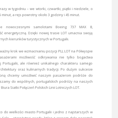
y w tygodniu – we wtorki, czwartki, piątki i niedziele, o
 minut, a rejs powrotny około 3 godziny i 45 minut.
zie nowoczesnymi samolotami Boeing 737 MAX 8,
ść energetyczną. Dzięki nowej trasie LOT umacnia swoją
rnych kierunków turystycznych w Portugalii.
 ważny krok we wzmacnianiu pozycji PLL LOT na Półwyspie
pasażerami możliwość odkrywania nie tylko bogactwa
 Portugalii, ale również unikalnego charakteru samego
rchitektury oraz kulinarnych tradycji. Po dużym sukcesie
boną chcemy umożliwić naszym pasażerom podróże do
aszamy do wspólnych, portugalskich podróży na naszych
iura Siatki Połączeń Polskich Linii Lotniczych LOT.
o do wielkości miasto Portugalii i jedno z najstarszych w
s Cale – starożytnej osady, która z czasem dała początek