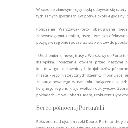
W sezonie zimowym rejsy będą odbywać się cztery raz
tych samych godzinach. Lot potrwa około 4 godziny i 5
Połączenie Warszawa–Porto obsługiwane będ
zapewniającymi komfort, ciszę i większą efektywno
pozycję w regionie i poszerza siatkę lotów do popula
- Uruchomienie nowej trasy z Warszawy do Porto to
Iberyjskim. Połączenie otwiera przed naszymi 
kulturowego i malowniczych krajobrazów północnej
miasta - jego historycznych dzielnic, imponującej a
zainaugurowanego w tym roku połączenia z Liz
kolejnego regionu kraju wielkich odkrywców. Zapr
pokładach - mówi Robert Ludera, Prokurent, Dyrektor B
Serce północnej Portugalii
Położone nad ujściem rzeki Douro, Porto to drugie c
kraju. Jego nazwa wywodzi się od łacińskiego Portu