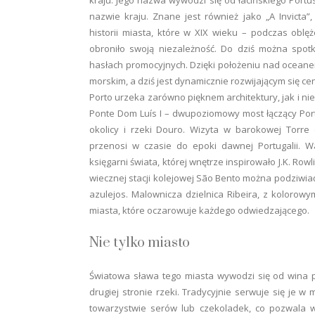
nazwie kraju. Znane jest również jako „A Invicta
historii miasta, które w XIX wieku – podczas oblę
obroniło swoją niezależność. Do dziś można spotk
hasłach promocyjnych. Dzięki położeniu nad oceane
morskim, a dziś jest dynamicznie rozwijającym się c
Porto urzeka zarówno pięknem architektury, jak i ni
Ponte Dom Luís I – dwupoziomowy most łączący Por
okolicy i rzeki Douro. Wizyta w barokowej Torre
przenosi w czasie do epoki dawnej Portugalii. Wa
księgarni świata, której wnętrze inspirowało J.K. Row
wiecznej stacji kolejowej São Bento można podziwiać
azulejos. Malownicza dzielnica Ribeira, z kolorowy
miasta, które oczarowuje każdego odwiedzającego.
Nie tylko miasto
Światowa sława tego miasta wywodzi się od wina p
drugiej stronie rzeki. Tradycyjnie serwuje się je w 
towarzystwie serów lub czekoladek, co pozwala w 