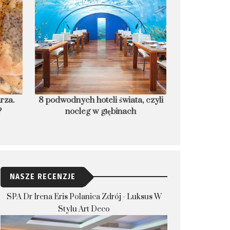
rza.
8 podwodnych hoteli świata, czyli
Czego nie rob
?
nocleg w głębinach
które dla bez
NASZE RECENZJE
SPA Dr Irena Eris Polanica Zdrój - Luksus W
Stylu Art Deco