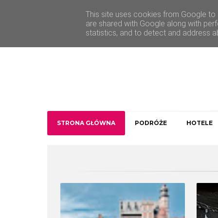
O Traveler deLuxe
Kontakt
This site uses cookies from Google to d
are shared with Google along with perf
statistics, and to detect and address a
STRONA GŁÓWNA
PODRÓŻE
HOTELE