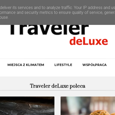
eliver its services and to analyze traffic. Your IP address and u
ormance and security metrics to ensure quality of service, gene
buse.
MIEJSCA Z KLIMATEM
LIFESTYLE
WSPÓŁPRACA
Traveler deLuxe poleca