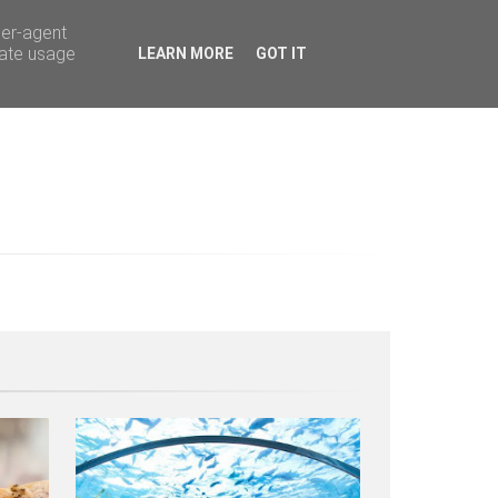
ser-agent
rate usage
LEARN MORE
GOT IT