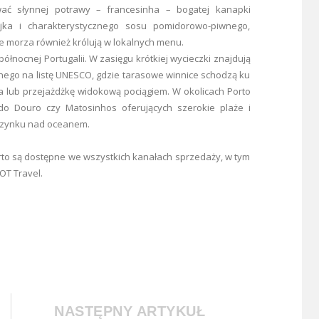
wać słynnej potrawy – francesinha – bogatej kanapki
jajka i charakterystycznego sosu pomidorowo-piwnego,
ce morza również królują w lokalnych menu.
nocnej Portugalii. W zasięgu krótkiej wycieczki znajdują
nego na listę UNESCO, gdzie tarasowe winnice schodzą ku
na lub przejażdżkę widokową pociągiem. W okolicach Porto
do Douro czy Matosinhos oferujących szerokie plaże i
czynku nad oceanem.
rto są dostępne we wszystkich kanałach sprzedaży, w tym
LOT Travel.
NASTĘPNY ARTYKUŁ