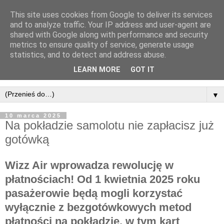
This site uses cookies from Google to deliver its services
and to analyze traffic. Your IP address and user-agent are
shared with Google along with performance and security
metrics to ensure quality of service, generate usage
statistics, and to detect and address abuse.
LEARN MORE
GOT IT
▼
10 marca 2025
Na pokładzie samolotu nie zapłacisz już
gotówką
Wizz Air wprowadza rewolucję w
płatnościach! Od 1 kwietnia 2025 roku
pasażerowie będą mogli korzystać
wyłącznie z bezgotówkowych metod
płatności na pokładzie, w tym kart