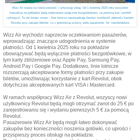
Wizz Air stawia na nowoczesność i cyfryzację usług. Od 1 kwietnia 2025 roku wszystkie
transakcje na pokładzie będą realizowane wyłącznie bezgotówkowo, za pomocą kart i portfeli
cyfrowych. To nie koniec zmian – linie lotnicze wprowadzają również możliwość płatności kartami
Revolut przy zakupie biletów, co z pewnością ucieszy wielu pasażerów. fot. travelerdeluxe
Wizz Air wychodzi naprzeciw oczekiwaniom pasażerów,
wprowadzając znaczące udogodnienia w systemie
płatności. Od 1 kwietnia 2025 roku na pokładzie
obowiązywać będą wyłącznie płatności bezgotówkowe, w
tym karty zbliżeniowe oraz Apple Pay, Samsung Pay,
Android Pay i Google Pay. Dodatkowo, linie lotnicze
rozszerzają akceptowane formy płatności przy zakupie
biletów, umożliwiając korzystanie z kart Revolut, obok
dotychczas akceptowanych kart VISA i Mastercard.
W ramach współpracy Wizz Air z Revolut, wszyscy nowi
użytkownicy Revolut będą mogli otrzymać zwrot do 25 € po
zarejestrowaniu się i wydaniu pierwszych 5 € za pomocą
Revolut.
Pasażerowie Wizz Air będą mogli łatwo dokonywać
zakupów bez konieczności noszenia gotówki, co uprości i
przyspieszy proces obsługi na pokładzie.