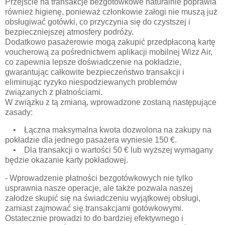
Przejście na transakcje bezgotówkowe naturalnie poprawia
również higienę, ponieważ członkowie załogi nie muszą już
obsługiwać gotówki, co przyczynia się do czystszej i
bezpieczniejszej atmosfery podróży.
Dodatkowo pasażerowie mogą zakupić przedpłaconą kartę
voucherową za pośrednictwem aplikacji mobilnej Wizz Air,
co zapewnia lepsze doświadczenie na pokładzie,
gwarantując całkowite bezpieczeństwo transakcji i
eliminując ryzyko niespodziewanych problemów
związanych z płatnościami.
W związku z tą zmianą, wprowadzone zostaną następujące
zasady:
• Łączna maksymalna kwota dozwolona na zakupy na
pokładzie dla jednego pasażera wyniesie 150 €.
• Dla transakcji o wartości 50 € lub wyższej wymagany
będzie okazanie karty pokładowej.
- Wprowadzenie płatności bezgotówkowych nie tylko
usprawnia nasze operacje, ale także pozwala naszej
załodze skupić się na świadczeniu wyjątkowej obsługi,
zamiast zajmować się transakcjami gotówkowymi.
Ostatecznie prowadzi to do bardziej efektywnego i