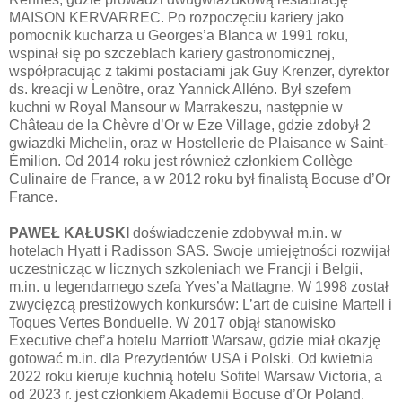
MAISON KERVARREC. Po rozpoczęciu kariery jako
pomocnik kucharza u Georges’a Blanca w 1991 roku,
wspinał się po szczeblach kariery gastronomicznej,
współpracując z takimi postaciami jak Guy Krenzer, dyrektor
ds. kreacji w Lenôtre, oraz Yannick Alléno. Był szefem
kuchni w Royal Mansour w Marrakeszu, następnie w
Château de la Chèvre d’Or w Eze Village, gdzie zdobył 2
gwiazdki Michelin, oraz w Hostellerie de Plaisance w Saint-
Émilion. Od 2014 roku jest również członkiem Collège
Culinaire de France, a w 2012 roku był finalistą Bocuse d’Or
France.
PAWEŁ KAŁUSKI
doświadczenie zdobywał m.in. w
hotelach Hyatt i Radisson SAS. Swoje umiejętności rozwijał
uczestnicząc w licznych szkoleniach we Francji i Belgii,
m.in. u legendarnego szefa Yves’a Mattagne. W 1998 został
zwycięzcą prestiżowych konkursów: L’art de cuisine Martell i
Toques Vertes Bonduelle. W 2017 objął stanowisko
Executive chef’a hotelu Marriott Warsaw, gdzie miał okazję
gotować m.in. dla Prezydentów USA i Polski. Od kwietnia
2022 roku kieruje kuchnią hotelu Sofitel Warsaw Victoria, a
od 2023 r. jest członkiem Akademii Bocuse d’Or Poland.