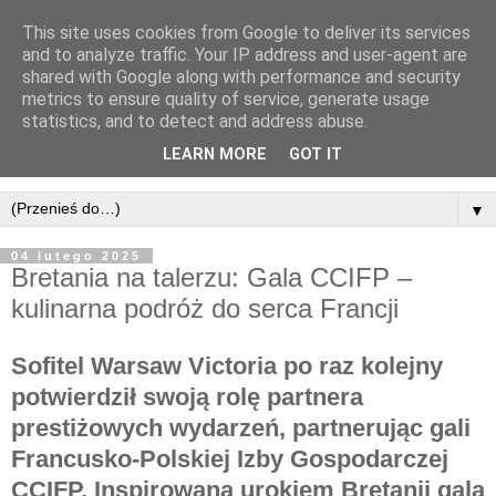
This site uses cookies from Google to deliver its services
and to analyze traffic. Your IP address and user-agent are
shared with Google along with performance and security
metrics to ensure quality of service, generate usage
statistics, and to detect and address abuse.
LEARN MORE
GOT IT
▼
04 lutego 2025
Bretania na talerzu: Gala CCIFP –
kulinarna podróż do serca Francji
Sofitel Warsaw Victoria po raz kolejny
potwierdził swoją rolę partnera
prestiżowych wydarzeń, partnerując gali
Francusko-Polskiej Izby Gospodarczej
CCIFP. Inspirowana urokiem Bretanii gala