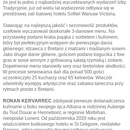
że jest to jedno z najbardziej wyczekiwanych wydarzeń Izby.
Tradycyjnie, już od wielu lat wydarzenie odbywa się w
prestiżowej sali balowej hotelu Sofitel Warsaw Victoria.
Stawiając na najlepszą jakość i sezonowość produktów,
szefowie wyczarowali doskonałe 3-daniowe menu. Na
przystawkę podano kraba pająka z sorbetem i bulionem,
który był perfekcyjnym wstępem do pierwszego dania
głównego: rdzawca z Bretanii z małżami i maślanym sosem.
Jako drugie danie główne, gościom podano kogucika z foie
gras w sosie winnym z grillowaną sałatą rzymską i ziołami.
Dopełnienie menu stanowiły sery oraz bretońskie słodkości.
W procesie serwowania dań dla ponad 500 gości
uczestniczyło 25 kucharzy oraz 65 kelnerów. Wieczór
uświetniły występy artystyczne oraz zabawa taneczna przy
rytmach prosto z Bretanii.
RONAN KERVARREC
zdobywał pierwsze doświadczenia
kulinarne u boku swojego ojca Albana w rodzinnej Auberge
du Toul Douar w Hennebont, w regionie Morbihan,
nieopodal Lorient. Od października 2020 roku jest
właścicielem butikowego hotelu w St Grégoire, niedaleko
Rennes, gdzie prowadzi dwugwiazdkową restaurację