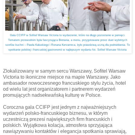
Gala CCIFP w Sofitel Warsaw Victoria to wydarzenie, które na długo pozostanie w pamięci.
Tematem przewodnim była fascynująca Bretania, a menu, przygotowane przez duet wybitnych
szefów kuchni – Pawła Kałuskiego i Ronana Kervarreca, było prawdziwą ucztą dla podniebienia. To
spotkanie polskiej i francuskiej gastronomii w najlepszym wydaniu fot. Sofitel Warsaw Victoria
Zlokalizowany w samym sercu Warszawy, Sofitel Warsaw
Victoria to ikoniczne miejsce na mapie Warszawy. Jako
ambasador nowoczesnego francuskiego stylu życia, hotel
od wielu lat jest organizatorem i partnerem wydarzeń
promujących nadsekwańską kulturę w Polsce.
Coroczna gala CCIFP jest jednym z najważniejszych
wydarzeń polsko-francuskiego biznesu, w którym
uczestniczą prezesi największych firm francuskich i
polskich. Wyjątkowa kolacja, atmosfera sprzyjająca
nawiązywaniu kontaktów i elegancja spotkania sprawiają,