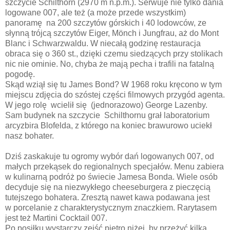
szczycie Schilthorn (2970 m n.p.m.). Serwuje nie tylko dania
logowane 007, ale też (a może przede wszystkim)
panoramę na 200 szczytów górskich i 40 lodowców, ze
słynną trójcą szczytów Eiger, Mönch i Jungfrau, aż do Mont
Blanc i Schwarzwaldu. W niecałą godzinę restauracja
obraca się o 360 st., dzięki czemu siedzących przy stolikach
nic nie ominie. No, chyba że mają pecha i trafili na fatalną
pogodę.
Skąd wziął się tu James Bond? W 1968 roku kręcono w tym
miejscu zdjęcia do szóstej części filmowych przygód agenta.
W jego rolę wcielił się (jednorazowo) George Lazenby.
Sam budynek na szczycie Schilthornu grał laboratorium
arcyzbira Blofelda, z którego na koniec brawurowo uciekł
nasz bohater.
Dziś zaskakuje tu ogromy wybór dań logowanych 007, od
małych przekąsek do regionalnych specjałów. Menu zabiera
w kulinarną podróż po świecie Jamesa Bonda. Wiele osób
decyduje się na niezwykłego cheeseburgera z pieczęcią
tutejszego bohatera. Zresztą nawet kawa podawana jest
w porcelanie z charakterystycznym znaczkiem. Rarytasem
jest też Martini Cocktail 007.
Po posiłku wystarczy zejść piętro niżej, by przeżyć kilka