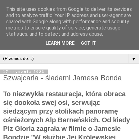
This site uses cookies from Google to deliver its services
and to analyze traffic. Your IP address and user-agent are
shared with Google along with performance and security
metrics to ensure quality of service, generate usage
statistics, and to detect and address abuse.
LEARN MORE
GOT IT
▼
17 stycznia 2023
Szwajcaria - śladami Jamesa Bonda
To niezwykła restauracja, która obraca
się dookoła swej osi, serwując
siedzącym przy stolikach panoramę
ośnieżonych Alp Berneńskich. Od kiedy
Piz Gloria zagrała w filmie o Jamesie
Bondzie "W służbie Jej Królewskiej