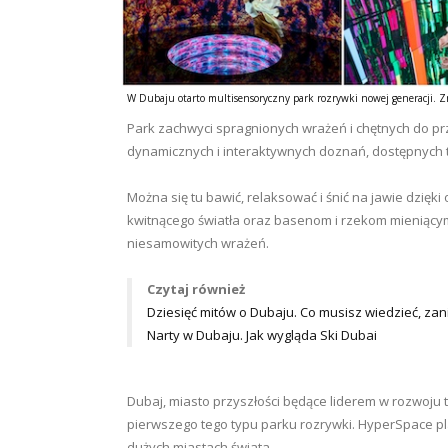
W Dubaju otarto multisensoryczny park rozrywki nowej generacji
. Z
Park zachwyci spragnionych wrażeń i chętnych do p
dynamicznych i interaktywnych doznań, dostępnych t
Można się tu bawić, relaksować i śnić na jawie dzi
kwitnącego światła oraz basenom i rzekom mieniącym s
niesamowitych wrażeń.
Czytaj również
Dziesięć mitów o Dubaju. Co musisz wiedzieć, za
Narty w Dubaju. Jak wygląda Ski Dubai
Dubaj, miasto przyszłości będące liderem w rozwoju 
pierwszego tego typu parku rozrywki. HyperSpace pl
dużych miastach świata.