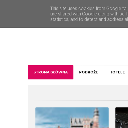
O Traveler deLuxe
Kontakt
This site uses cookies from Google to d
are shared with Google along with perf
statistics, and to detect and address a
STRONA GŁÓWNA
PODRÓŻE
HOTELE