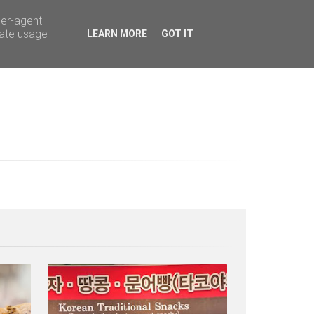
ser-agent
rate usage
LEARN MORE
GOT IT