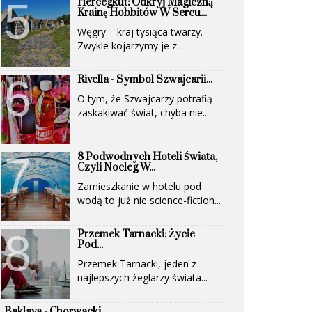
Hercegkút: Odkryj Magiczną
(UNESCO)...
Krainę Hobbitów W Sercu...
Węgry – kraj tysiąca twarzy.
Zwykle kojarzymy je z...
Rivella - Symbol Szwajcarii...
O tym, że Szwajcarzy potrafią
zaskakiwać świat, chyba nie...
8 Podwodnych Hoteli Świata,
Czyli Nocleg W...
Zamieszkanie w hotelu pod
wodą to już nie science-fiction...
Przemek Tarnacki: Życie
Pod...
Przemek Tarnacki, jeden z
najlepszych żeglarzy świata...
Baklava - Chorwacki...