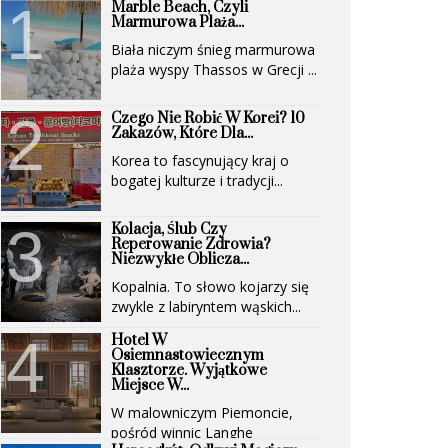
Marble Beach, Czyli
Marmurowa Plaża...
Biała niczym śnieg marmurowa
plaża wyspy Thassos w Grecji ...
Czego Nie Robić W Korei? 10
Zakazów, Które Dla...
Korea to fascynujący kraj o
bogatej kulturze i tradycji...
Kolacja, Ślub Czy
Reperowanie Zdrowia?
Niezwykłe Oblicza...
Kopalnia. To słowo kojarzy się
zwykle z labiryntem wąskich...
Hotel W
Osiemnastowiecznym
Klasztorze. Wyjątkowe
Miejsce W...
W malowniczym Piemoncie,
pośród winnic Langhe