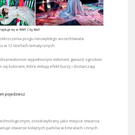
najduje się w WAFI City Mall
rzekroczenia progu niezwykłego wszechświata
u w 12 strefach tematycznych.
ęki obserwatoriom wypełnionym milionem gwiazd, ogrodom
ię kolorami, które imitują efekt burzy i dostarczają
nim pojedziesz
technologicznym, został wybrany jako miejsce otwarcia
anuje otwarcie kolejnych parków w Emiratach i innych