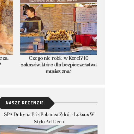
rza.
Czego nie robić w Korei? 10
8 podwodnych
?
zakazów, które dla bezpieczeństwa
nocl
musisz znać
NASZE RECENZJE
SPA Dr Irena Eris Polanica Zdrój - Luksus W
Stylu Art Deco