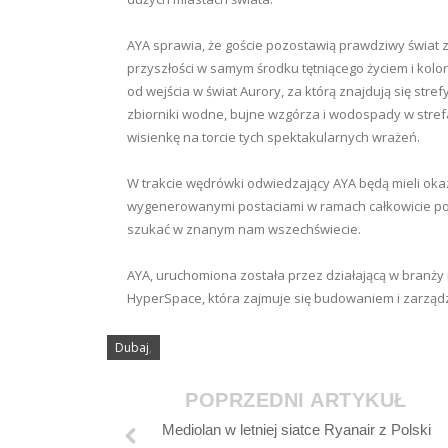
AYA sprawia, że goście pozostawią prawdziwy świat 
przyszłości w samym środku tętniącego życiem i kol
od wejścia w świat Aurory, za którą znajdują się stre
zbiorniki wodne, bujne wzgórza i wodospady w strefach
wisienkę na torcie tych spektakularnych wrażeń.
W trakcie wędrówki odwiedzający AYA będą mieli okaz
wygenerowanymi postaciami w ramach całkowicie poc
szukać w znanym nam wszechświecie.
AYA, uruchomiona została przez działającą w branży 
HyperSpace, która zajmuje się budowaniem i zarząd
Dubaj
,
POPRZEDNI ARTYKUŁ
Mediolan w letniej siatce Ryanair z Polski