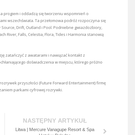
za progiem i oddadzą się tworzeniu wspomnień o
orami wszechświata. Ta przełomowa podróż rozpoczyna się
fy Source, Drift, Outland i Pool. Podniebne gwiazdozbiory,
 River, Falls, Celestia, Flora, Tides i Harmonia stanowią
ję zatańczyć z awatarami i nawiązać kontakt z
hłaniającego doświadczenia w miejscu, którego próżno
rozrywek przyszłości (Future Forward Entertainment) firmę
zaniem parkami cyfrowej rozrywki.
NASTĘPNY ARTYKUŁ
Litwa | Mercure Vanagupe Resort & Spa