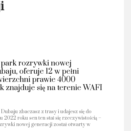
i
 park rozrywki nowej
baju, oferuje 12 w pełni
wierzchni prawie 4000
 znajduje się na terenie WAFI
Dubaju zbaczasz z trasy i udajesz się do
 2022 roku sen ten stał się rzeczywistością –
rywki nowej generacji został otwarty w