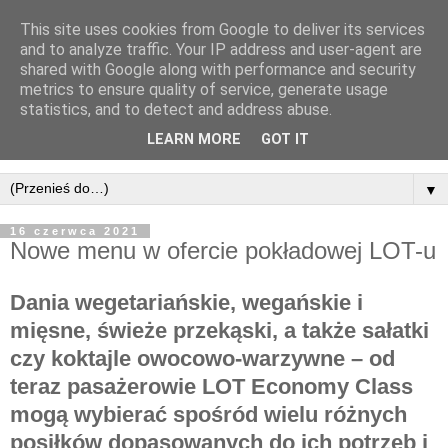
This site uses cookies from Google to deliver its services
and to analyze traffic. Your IP address and user-agent are
shared with Google along with performance and security
metrics to ensure quality of service, generate usage
statistics, and to detect and address abuse.
LEARN MORE
GOT IT
▼
16 czerwca 2021
Nowe menu w ofercie pokładowej LOT-u
Dania wegetariańskie, wegańskie i
mięsne, świeże przekąski, a także sałatki
czy koktajle owocowo-warzywne – od
teraz pasażerowie LOT Economy Class
mogą wybierać spośród wielu różnych
posiłków dopasowanych do ich potrzeb i