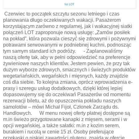
fot LOT
Czerwiec to początek szczytu sezonu letniego i czas
planowania długo oczekiwanych wakacji. Pasażerom
korzystającym zarówno z regularnej, jak i wakacyjnej siatki
połączeń LOT zaproponuje nową usługę: „Zamów posiłek
na pokład”, która pozwala cieszyć się zdrowymi i pożywnymi
potrawami serwowanymi w podniebnej kuchni, podnosząc
tym samym standard ich podróży. - Zaplanowaliśmy
naszą ofertę tak, aby w pełni odpowiedzieć na preferencje
żywieniowe naszych klientów. Jestem pewien, że przy tak
dużym wyborze zdrowych, smacznych i świeżych produktów
wegetariańskich, wegańskich i mięsnych, każdy znajdzie
coś dla siebie. To kolejna zmiana, oprócz wprowadzenia e-
prasy i szeregu usług dodatkowych, dzięki której lepiej
dopasowujemy się do oczekiwań Pasażerów od momentu
rezerwacji biletu, aż do opuszczenia pokładu naszych
samolotów – mówi Michał Fijoł, Członek Zarządu ds.
Handlowych. W menu nowej oferty płatnej dostępne są
m.in świeżo przygotowane kanapki z mięsem, serami i w
opcji wegańskiej, a także sałatki: m.in z kozim serem,
burakiem i rucolą w cenie 15 zł. Osoby preferujące
przekąski o niskiej zawartości glutenu, znajdą w ofercie