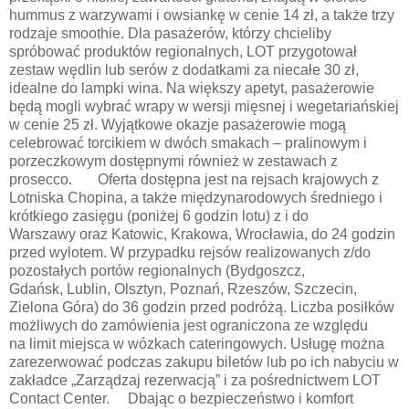
hummus z warzywami i owsiankę w cenie 14 zł, a także trzy
rodzaje smoothie. Dla pasażerów, którzy chcieliby
spróbować produktów regionalnych, LOT przygotował
zestaw wędlin lub serów z dodatkami za niecałe 30 zł,
idealne do lampki wina. Na większy apetyt, pasażerowie
będą mogli wybrać wrapy w wersji mięsnej i wegetariańskiej
w cenie 25 zł. Wyjątkowe okazje pasażerowie mogą
celebrować torcikiem w dwóch smakach – pralinowym i
porzeczkowym dostępnymi również w zestawach z
prosecco. Oferta dostępna jest na rejsach krajowych z
Lotniska Chopina, a także międzynarodowych średniego i
krótkiego zasięgu (poniżej 6 godzin lotu) z i do
Warszawy oraz Katowic, Krakowa, Wrocławia, do 24 godzin
przed wylotem. W przypadku rejsów realizowanych z/do
pozostałych portów regionalnych (Bydgoszcz,
Gdańsk, Lublin, Olsztyn, Poznań, Rzeszów, Szczecin,
Zielona Góra) do 36 godzin przed podróżą. Liczba posiłków
możliwych do zamówienia jest ograniczona ze względu
na limit miejsca w wózkach cateringowych. Usługę można
zarezerwować podczas zakupu biletów lub po ich nabyciu w
zakładce „Zarządzaj rezerwacją” i za pośrednictwem LOT
Contact Center. Dbając o bezpieczeństwo i komfort