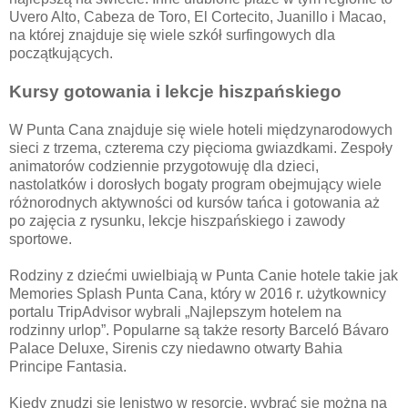
Uvero Alto, Cabeza de Toro, El Cortecito, Juanillo i Macao,
na której znajduje się wiele szkół surfingowych dla
początkujących.
Kursy gotowania i lekcje hiszpańskiego
W Punta Cana znajduje się wiele hoteli międzynarodowych
sieci z trzema, czterema czy pięcioma gwiazdkami. Zespoły
animatorów codziennie przygotowuję dla dzieci,
nastolatków i dorosłych bogaty program obejmujący wiele
różnorodnych aktywności od kursów tańca i gotowania aż
po zajęcia z rysunku, lekcje hiszpańskiego i zawody
sportowe.
Rodziny z dziećmi uwielbiają w Punta Canie hotele takie jak
Memories Splash Punta Cana, który w 2016 r. użytkownicy
portalu TripAdvisor wybrali „Najlepszym hotelem na
rodzinny urlop”. Popularne są także resorty Barceló Bávaro
Palace Deluxe, Sirenis czy niedawno otwarty Bahia
Principe Fantasia.
Kiedy znudzi się lenistwo w resorcie, wybrać się można na