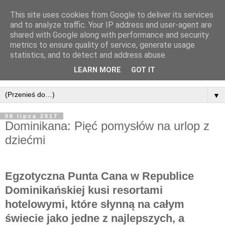
This site uses cookies from Google to deliver its services
and to analyze traffic. Your IP address and user-agent are
shared with Google along with performance and security
metrics to ensure quality of service, generate usage
statistics, and to detect and address abuse.
LEARN MORE
GOT IT
▼
06 lipca 2017
Dominikana: Pięć pomysłów na urlop z
dziećmi
Egzotyczna Punta Cana w Republice
Dominikańskiej kusi resortami
hotelowymi, które słynną na całym
świecie jako jedne z najlepszych, a