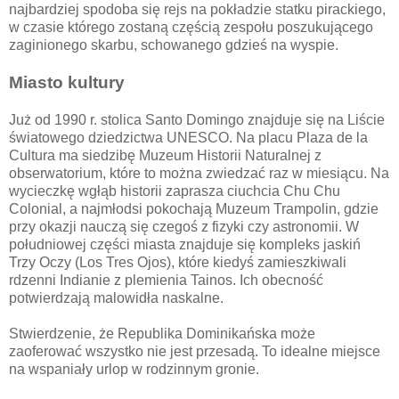
najbardziej spodoba się rejs na pokładzie statku pirackiego,
w czasie którego zostaną częścią zespołu poszukującego
zaginionego skarbu, schowanego gdzieś na wyspie.
Miasto kultury
Już od 1990 r. stolica Santo Domingo znajduje się na Liście
światowego dziedzictwa UNESCO. Na placu Plaza de la
Cultura ma siedzibę Muzeum Historii Naturalnej z
obserwatorium, które to można zwiedzać raz w miesiącu. Na
wycieczkę wgłąb historii zaprasza ciuchcia Chu Chu
Colonial, a najmłodsi pokochają Muzeum Trampolin, gdzie
przy okazji nauczą się czegoś z fizyki czy astronomii. W
południowej części miasta znajduje się kompleks jaskiń
Trzy Oczy (Los Tres Ojos), które kiedyś zamieszkiwali
rdzenni Indianie z plemienia Tainos. Ich obecność
potwierdzają malowidła naskalne.
Stwierdzenie, że Republika Dominikańska może
zaoferować wszystko nie jest przesadą. To idealne miejsce
na wspaniały urlop w rodzinnym gronie.