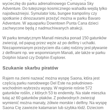
wycieczkę do parku adrenalinowego Cumayasa Sky
Adventure. Do tutejszego kosmicznego wahadła wejdą tylko
najodważniejsi. Symulator lotu, bungee trampoliny czy
spotkanie z dinozaurami przeżyć można w parku Bavaro
Adventure. W aquaparku Downtown Punta Cana dzieci
zachwycone będą z nadmuchiwanych atrakcji.
W parku tematycznym Manatí mieszka ponad 150 gatunków
zwierząt, od papug przez węże aż po delfiny i uchatki.
Niezapomnianym przeżyciem dla całej rodziny jest pływanie
z delfinami np. we wspomnianym Manati, ale także w parku
Dolphin Island czy Dolphin Explorer.
Szukanie skarbu piratów
Rajem na ziemi nazwać można wyspę Saona, która jest
częścią parku narodowego Del Este na południowo-
wschodnim wybrzeżu wyspy. W regionie rośnie 572
gatunków roślin, z których 53 to endemity. Na stałe mieszka
tutaj aż 60 gatunków ptaków. Z podwodnych zwierząt
wymienić można manaty, żółwie morskie i delfiny. Na wyspę
Saona Cię zawiezie katamaran lub szybka łódź. Dzieciom