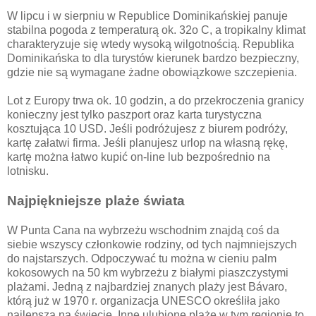
W lipcu i w sierpniu w Republice Dominikańskiej panuje
stabilna pogoda z temperaturą ok. 32o C, a tropikalny klimat
charakteryzuje się wtedy wysoką wilgotnością. Republika
Dominikańska to dla turystów kierunek bardzo bezpieczny,
gdzie nie są wymagane żadne obowiązkowe szczepienia.
Lot z Europy trwa ok. 10 godzin, a do przekroczenia granicy
konieczny jest tylko paszport oraz karta turystyczna
kosztująca 10 USD. Jeśli podróżujesz z biurem podróży,
kartę załatwi firma. Jeśli planujesz urlop na własną rękę,
kartę można łatwo kupić on-line lub bezpośrednio na
lotnisku.
Najpiękniejsze plaże świata
W Punta Cana na wybrzeżu wschodnim znajdą coś da
siebie wszyscy członkowie rodziny, od tych najmniejszych
do najstarszych. Odpoczywać tu można w cieniu palm
kokosowych na 50 km wybrzeżu z białymi piaszczystymi
plażami. Jedną z najbardziej znanych plaży jest Bávaro,
którą już w 1970 r. organizacja UNESCO określiła jako
najlepszą na świecie. Inne ulubione plaże w tym regionie to