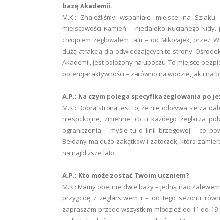
bazę Akademii.
M.K.: Znaleźliśmy wspaniałe miejsce na Szlaku 
miejscowości Kamień – niedaleko Rucianego-Nidy.
chłopcem żeglowałem tam – od Mikołajek, przez Wie
dużą atrakcją dla odwiedzających te strony. Ośrodek
Akademii, jest położony na uboczu. To miejsce bezpi
potencjał aktywności – zarówno na wodzie, jak i na b
A.P.: Na czym polega specyfika żeglowania po j
M.K.: Dobrą stroną jest to, że nie odpływa się za da
niespokojne, zmienne, co u każdego żeglarza po
ograniczenia – myślę tu o linii brzegowej – co pow
Bełdany ma dużo zakątków i zatoczek, które zamie
na najbliższe lato.
A.P.: Kto może zostać Twoim uczniem?
M.K.: Mamy obecnie dwie bazy – jedną nad Zalewem 
przygodę z żeglarstwem i – od tego sezonu równ
zapraszam przede wszystkim młodzież od 11 do 19 la