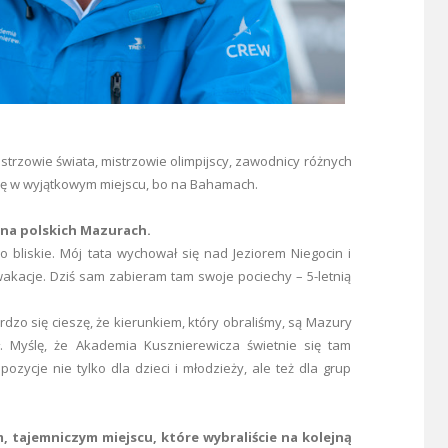
mistrzowie świata, mistrzowie olimpijscy, zawodnicy różnych
się w wyjątkowym miejscu, bo na Bahamach.
ć na polskich Mazurach.
 bliskie. Mój tata wychował się nad Jeziorem Niegocin i
wakacje. Dziś sam zabieram tam swoje pociechy – 5-letnią
dzo się cieszę, że kierunkiem, który obraliśmy, są Mazury
ał. Myślę, że Akademia Kusznierewicza świetnie się tam
zycje nie tylko dla dzieci i młodzieży, ale też dla grup
, tajemniczym miejscu, które wybraliście na kolejną