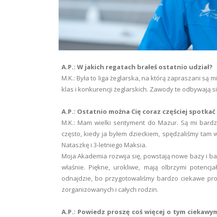
A.P.: W jakich regatach brałeś ostatnio udział?
M.K.: Była to liga żeglarska, na którą zapraszani są 
klas i konkurencji żeglarskich. Zawody te odbywają 
A.P.: Ostatnio można Cię coraz częściej spotka
M.K.: Mam wielki sentyment do Mazur. Są mi bardzo
często, kiedy ja byłem dzieckiem, spędzaliśmy tam 
Nataszkę i 3-letniego Maksia.
Moja Akademia rozwija się, powstają nowe bazy i bar
właśnie. Piękne, urokliwe, mają olbrzymi potencj
odnajdzie, bo przygotowaliśmy bardzo ciekawe propo
zorganizowanych i całych rodzin.
A.P.: Powiedz proszę coś więcej o tym ciekawym