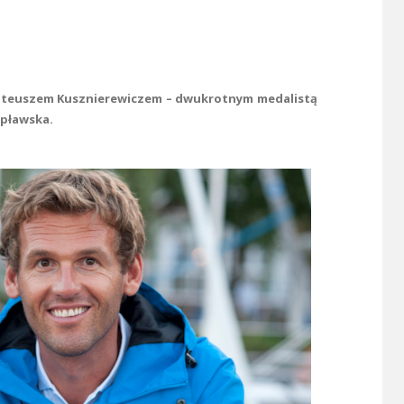
 Mateuszem Kusznierewiczem – dwukrotnym medalistą
opławska.