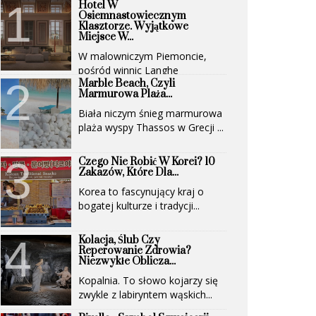
Hotel W
Osiemnastowiecznym
Klasztorze. Wyjątkowe
Miejsce W...
W malowniczym Piemoncie,
pośród winnic Langhe
Marble Beach, Czyli
(UNESCO)...
Marmurowa Plaża...
Biała niczym śnieg marmurowa
plaża wyspy Thassos w Grecji ...
Czego Nie Robić W Korei? 10
Zakazów, Które Dla...
Korea to fascynujący kraj o
bogatej kulturze i tradycji...
Kolacja, Ślub Czy
Reperowanie Zdrowia?
Niezwykłe Oblicza...
Kopalnia. To słowo kojarzy się
zwykle z labiryntem wąskich...