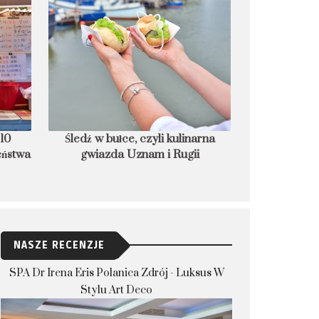
 10
Śledź w bułce, czyli kulinarna
PRZEPIS: Lán
eństwa
gwiazda Uznam i Rugii
po
NASZE RECENZJE
SPA Dr Irena Eris Polanica Zdrój - Luksus W
Stylu Art Deco