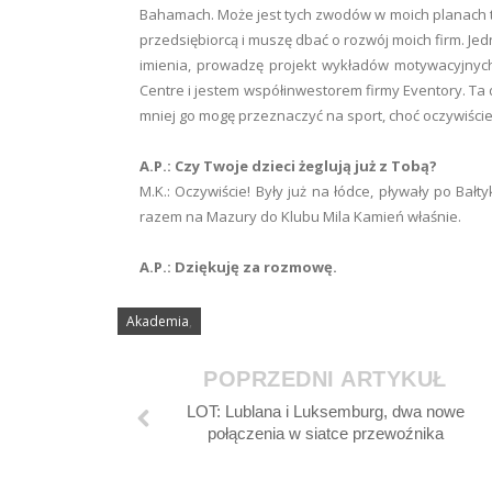
Bahamach. Może jest tych zwodów w moich planach tro
przedsiębiorcą i muszę dbać o rozwój moich firm. J
imienia, prowadzę projekt wykładów motywacyjnyc
Centre i jestem współinwestorem firmy Eventory. Ta 
mniej go mogę przeznaczyć na sport, choć oczywiści
A.P.: Czy Twoje dzieci żeglują już z Tobą?
M.K.: Oczywiście! Były już na łódce, pływały po Ba
razem na Mazury do Klubu Mila Kamień właśnie.
A.P.: Dziękuję za rozmowę.
Akademia
,
POPRZEDNI ARTYKUŁ
LOT: Lublana i Luksemburg, dwa nowe
połączenia w siatce przewoźnika