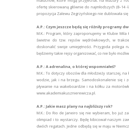
maluchów, które mogą przyjechać na Mazury z ro
ofertę skierowaną głównie do najmłodszych (8–14 -l
propozycja Zalewu Zegrzyńskiego nie dublowała się
A.P.: Czym jeszcze będą się różniły programy 
M.K.: Program, który zaproponujemy w Klubie Mila 
świetne do tzw. rejsów wędrówkowych, w trakci
doskonalić swoje umiejętności. Przygoda polega na
będziemy takie rejsy organizować, co nie było możl
A.P.: A adrenalina, o której wspomniałeś?
M.K.: To dotyczy obozów dla młodzieży starszej, na
wodzie, jak i na brzegu. Samodoskonalenie się i zd
pływanie na wakeboardzie i na kółku za motorówką
www.akademiakusznierewicza.pl.
A.P.: Jakie masz plany na najbliższy rok?
M.K.: Do Rio de Janeiro się nie wybieram, bo już 
olimpiad i to wystarczy. Będę kibicował naszym z
dwóch regatach. Jedne odbędą się w maju w Niemc