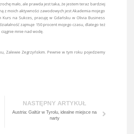
chę mało, ale prawda jest taka, że jestem teraz bardziej
edną z moich aktywności zawodowych jest Akademia mojego
h Kurs na Sukces, pracuję w Gdańsku w Olivia Business
działalność zajmuje 150 procent mojego czasu, dlatego też
e ciągnie mnie nad wodę.
łtyku, Zalewie Zegrzyńskim. Pewnie w tym roku pojedziemy
NASTĘPNY ARTYKUŁ
Austria: Galtür w Tyrolu, idealne miejsce na
narty