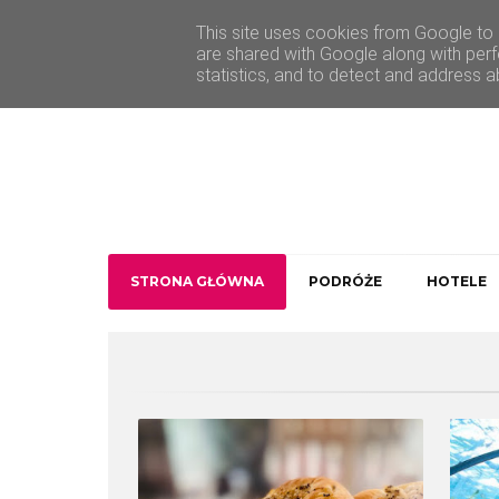
O Traveler deLuxe
Kontakt
This site uses cookies from Google to d
are shared with Google along with perf
statistics, and to detect and address a
STRONA GŁÓWNA
PODRÓŻE
HOTELE