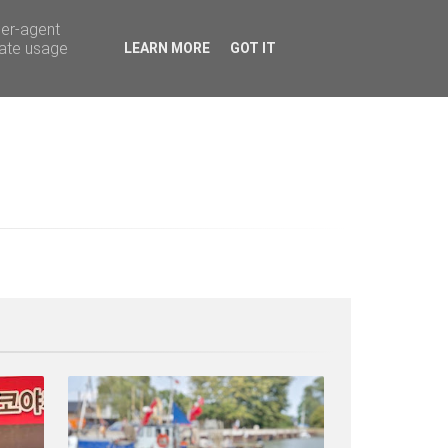
ser-agent
rate usage
LEARN MORE
GOT IT