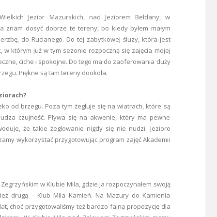
Wielkich Jezior Mazurskich, nad Jeziorem Bełdany, w
 Ja znam dosyć dobrze te tereny, bo kiedy byłem małym
rzbę, do Rucianego. Do tej zabytkowej śluzy, która jest
, w którym już w tym sezonie rozpoczną się zajęcia mojej
eczne, ciche i spokojne. Do tego ma do zaoferowania duży
rzegu. Piękne są tam tereny dookoła.
eziorach?
leko od brzegu. Poza tym żegluje się na wiatrach, które są
budza czujność. Pływa się na akwenie, który ma pewne
oduje, że takie żeglowanie nigdy się nie nudzi. Jezioro
rzamy wykorzystać przygotowując program zajęć Akademii
Zegrzyńskim w Klubie Mila, gdzie ja rozpoczynałem swoją
ież drugą – Klub Mila Kamień. Na Mazury do Kamienia
t, choć przygotowaliśmy też bardzo fajną propozycję dla