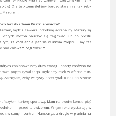
dzicami. W Klubie Mila nad Zalewem Zegrzyńskim mamy
atków). Ofertę przemyśleliśmy bardzo starannie, tak żeby
 z Mazurami.
dwóch baz Akademii Kusznierewicza?
Kamień, będzie zawierał odrobinę adrenaliny. Mazury są
e których można nauczyć się żeglować, lub po prostu
 tym, że codziennie jest się w innym miejscu. I my też
iwe nad Zalewem Zegrzyńskim.
 których zaplanowaliśmy dużo emocji – sporty zarówno na
rowo pojęta rywalizacja. Będziemy mieli w ofercie m.in.
. Zachęcam, żeby wszyscy przeczytali o nas na stronie
zakończyłem karierę sportową. Mam na swoim koncie pięć
awodnikom – przed telewizorem. W tym roku wystartuję w
zech, w samym centrum Hamburga, a drugie w grudniu na