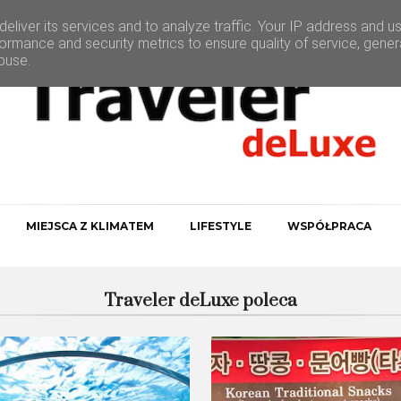
eliver its services and to analyze traffic. Your IP address and u
ormance and security metrics to ensure quality of service, gene
buse.
MIEJSCA Z KLIMATEM
LIFESTYLE
WSPÓŁPRACA
Traveler deLuxe poleca