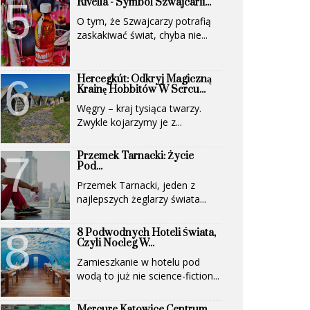
Rivella - Symbol Szwajcarii...
O tym, że Szwajcarzy potrafią
zaskakiwać świat, chyba nie...
Hercegkút: Odkryj Magiczną
Krainę Hobbitów W Sercu...
Węgry – kraj tysiąca twarzy.
Zwykle kojarzymy je z...
Przemek Tarnacki: Życie
Pod...
Przemek Tarnacki, jeden z
najlepszych żeglarzy świata...
8 Podwodnych Hoteli Świata,
Czyli Nocleg W...
Zamieszkanie w hotelu pod
wodą to już nie science-fiction...
Mercure Katowice Centrum.