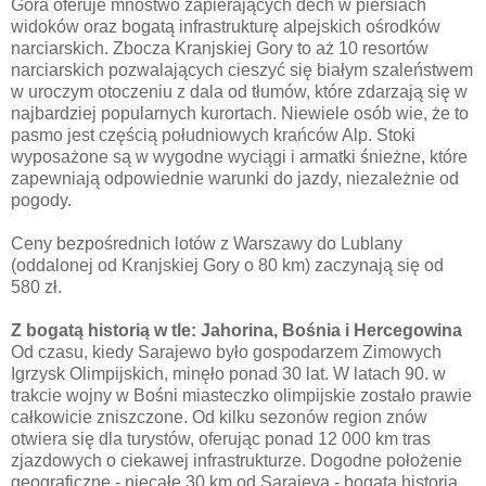
Gora oferuje mnóstwo zapierających dech w piersiach
widoków oraz bogatą infrastrukturę alpejskich ośrodków
narciarskich. Zbocza Kranjskiej Gory to aż 10 resortów
narciarskich pozwalających cieszyć się białym szaleństwem
w uroczym otoczeniu z dala od tłumów, które zdarzają się w
najbardziej popularnych kurortach. Niewiele osób wie, że to
pasmo jest częścią południowych krańców Alp. Stoki
wyposażone są w wygodne wyciągi i armatki śnieżne, które
zapewniają odpowiednie warunki do jazdy, niezależnie od
pogody.
Ceny bezpośrednich lotów z Warszawy do Lublany
(oddalonej od Kranjskiej Gory o 80 km) zaczynają się od
580 zł.
Z bogatą historią w tle: Jahorina, Bośnia i Hercegowina
Od czasu, kiedy Sarajewo było gospodarzem Zimowych
Igrzysk Olimpijskich, minęło ponad 30 lat. W latach 90. w
trakcie wojny w Bośni miasteczko olimpijskie zostało prawie
całkowicie zniszczone. Od kilku sezonów region znów
otwiera się dla turystów, oferując ponad 12 000 km tras
zjazdowych o ciekawej infrastrukturze. Dogodne położenie
geograficzne - niecałe 30 km od Sarajeva - bogata historia