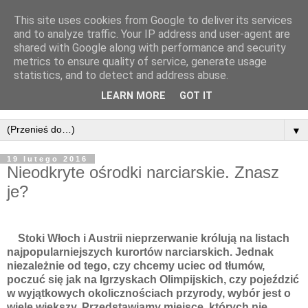
This site uses cookies from Google to deliver its services
and to analyze traffic. Your IP address and user-agent are
shared with Google along with performance and security
metrics to ensure quality of service, generate usage
statistics, and to detect and address abuse.
LEARN MORE
GOT IT
▼
19 lutego 2016
Nieodkryte ośrodki narciarskie. Znasz
je?
Stoki Włoch i Austrii nieprzerwanie królują na listach
najpopularniejszych kurortów narciarskich. Jednak
niezależnie od tego, czy chcemy uciec od tłumów,
poczuć się jak na Igrzyskach Olimpijskich, czy pojeździć
w wyjątkowych okolicznościach przyrody, wybór jest o
wiele większy. Przedstawiamy miejsce, których nie