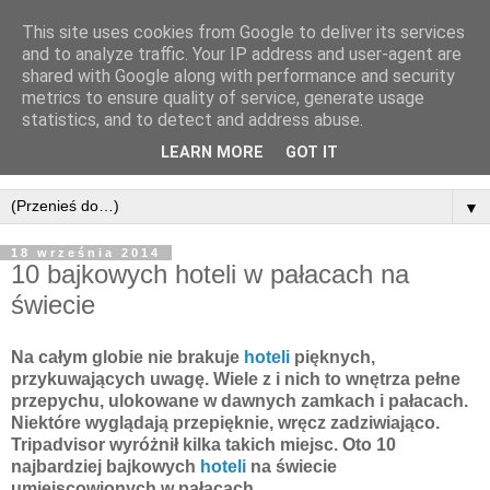
This site uses cookies from Google to deliver its services
and to analyze traffic. Your IP address and user-agent are
shared with Google along with performance and security
metrics to ensure quality of service, generate usage
statistics, and to detect and address abuse.
LEARN MORE
GOT IT
▼
18 września 2014
10 bajkowych hoteli w pałacach na
świecie
Na całym globie nie brakuje
hoteli
pięknych,
przykuwających uwagę. Wiele z i nich to wnętrza pełne
przepychu, ulokowane w dawnych zamkach i pałacach.
Niektóre wyglądają przepięknie, wręcz zadziwiająco.
Tripadvisor wyróżnił kilka takich miejsc. Oto 10
najbardziej bajkowych
hoteli
na świecie
umiejscowionych w pałacach.