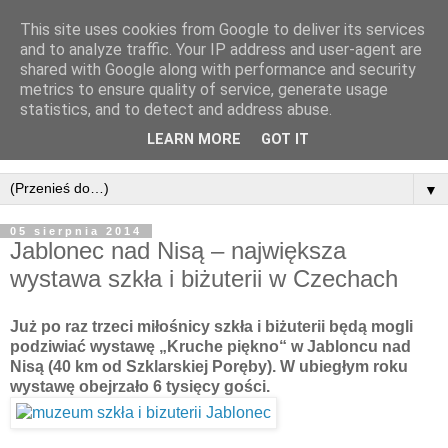
This site uses cookies from Google to deliver its services
and to analyze traffic. Your IP address and user-agent are
shared with Google along with performance and security
metrics to ensure quality of service, generate usage
statistics, and to detect and address abuse.
LEARN MORE
GOT IT
▼
05 sierpnia 2014
Jablonec nad Nisą – największa
wystawa szkła i biżuterii w Czechach
Już po raz trzeci miłośnicy szkła i biżuterii będą mogli
podziwiać wystawę „Kruche piękno“ w Jabloncu nad
Nisą (40 km od Szklarskiej Poręby). W ubiegłym roku
wystawę obejrzało 6 tysięcy gości.