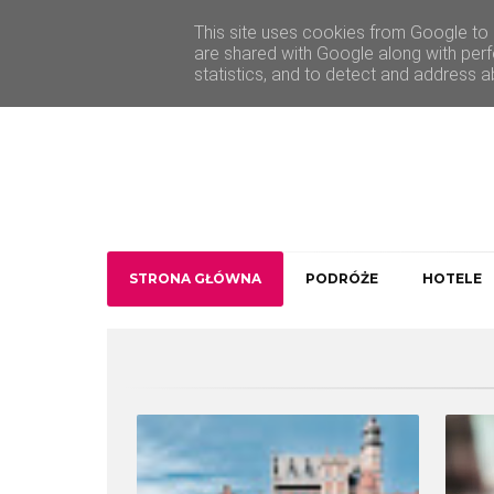
O Traveler deLuxe
Kontakt
This site uses cookies from Google to d
are shared with Google along with perf
statistics, and to detect and address a
STRONA GŁÓWNA
PODRÓŻE
HOTELE