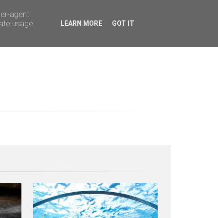
ser-agent
rate usage
LEARN MORE
GOT IT