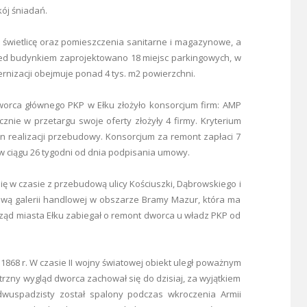
ój śniadań.
świetlicę oraz pomieszczenia sanitarne i magazynowe, a
zed budynkiem zaprojektowano 18 miejsc parkingowych, w
nizacji obejmuje ponad 4 tys. m2 powierzchni.
worca głównego PKP w Ełku złożyło konsorcjum firm: AMP
ącznie w przetargu swoje oferty złożyły 4 firmy. Kryterium
n realizacji przebudowy. Konsorcjum za remont zapłaci 7
 w ciągu 26 tygodni od dnia podpisania umowy.
 w czasie z przebudową ulicy Kościuszki, Dąbrowskiego i
dową galerii handlowej w obszarze Bramy Mazur, która ma
ząd miasta Ełku zabiegał o remont dworca u władz PKP od
68 r. W czasie II wojny światowej obiekt uległ poważnym
zny wygląd dworca zachował się do dzisiaj, za wyjątkiem
 dwuspadzisty został spalony podczas wkroczenia Armii