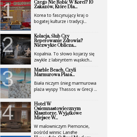
Czego Nie Robić W Korei? 10
Zakazów, Które Dla...
Korea to fascynujący kraj o
bogatej kulturze i tradycji...
Kolacja, Ślub Czy
Reperowanie Zdrowia?
Niezwykłe Oblicza...
Kopalnia. To słowo kojarzy się
zwykle z labiryntem wąskich...
Marble Beach, Czyli
Marmurowa Plaża...
Biała niczym śnieg marmurowa
plaża wyspy Thassos w Grecji ...
Hotel W
Osiemnastowiecznym
Klasztorze. Wyjątkowe
Miejsce W...
W malowniczym Piemoncie,
pośród winnic Langhe