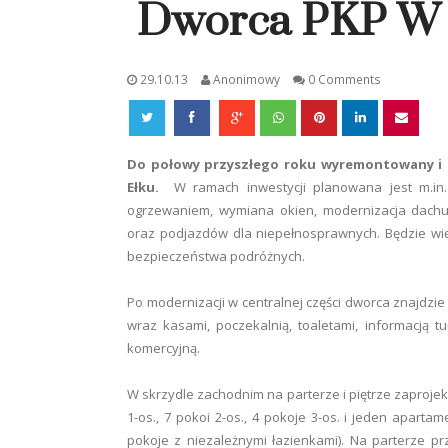
Dworca PKP W 
29.10.13
Anonimowy
0 Comments
Do połowy przyszłego roku wyremontowany i
Ełku.
W ramach inwestycji planowana jest m.in.
ogrzewaniem, wymiana okien, modernizacja dachu
oraz podjazdów dla niepełnosprawnych. Będzie wi
bezpieczeństwa podróżnych.
Po modernizacji w centralnej części dworca znajdzi
wraz kasami, poczekalnią, toaletami, informacją 
komercyjną.
W skrzydle zachodnim na parterze i piętrze zaprojek
1-os., 7 pokoi 2-os., 4 pokoje 3-os. i jeden aparta
pokoje z niezależnymi łazienkami). Na parterze p