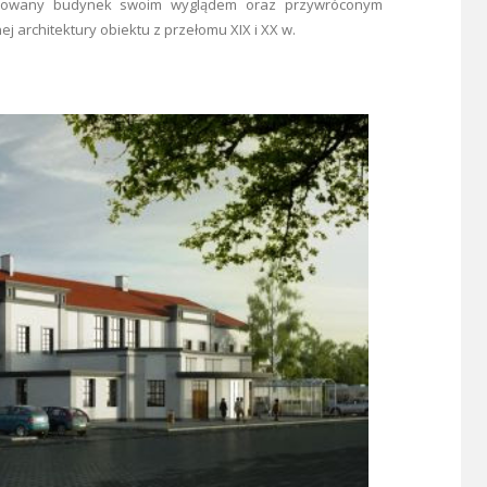
izowany budynek swoim wyglądem oraz przywróconym
architektury obiektu z przełomu XIX i XX w.