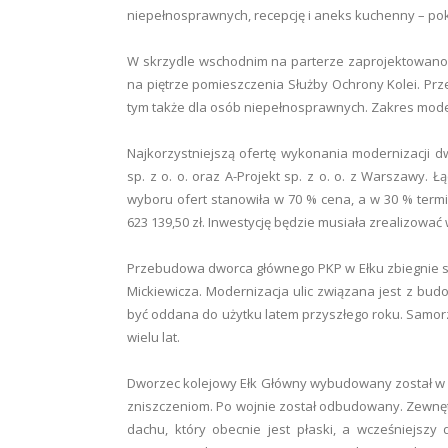
niepełnosprawnych, recepcję i aneks kuchenny – pok
W skrzydle wschodnim na parterze zaprojektowano 
na piętrze pomieszczenia Służby Ochrony Kolei. Pr
tym także dla osób niepełnosprawnych. Zakres moder
Najkorzystniejszą ofertę wykonania modernizacji d
sp. z o. o. oraz A-Projekt sp. z o. o. z Warszawy. Ł
wyboru ofert stanowiła w 70 % cena, a w 30 % termi
623 139,50 zł. Inwestycję będzie musiała zrealizować
Przebudowa dworca głównego PKP w Ełku zbiegnie się
Mickiewicza. Modernizacja ulic związana jest z bu
być oddana do użytku latem przyszłego roku. Samor
wielu lat.
Dworzec kolejowy Ełk Główny wybudowany został w 18
zniszczeniom. Po wojnie został odbudowany. Zewnętr
dachu, który obecnie jest płaski, a wcześniejszy