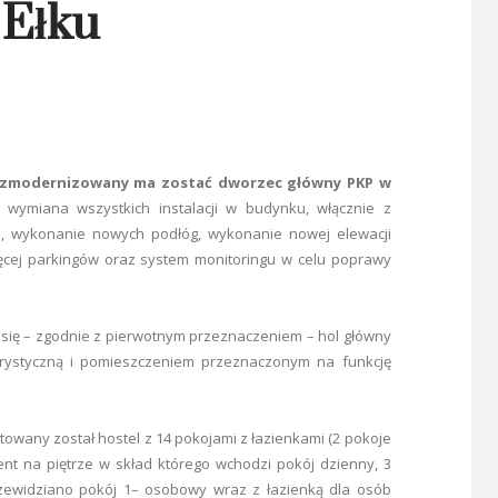
Ełku
 zmodernizowany ma zostać dworzec główny PKP w
 wymiana wszystkich instalacji w budynku, włącznie z
, wykonanie nowych podłóg, wykonanie nowej elewacji
ęcej parkingów oraz system monitoringu w celu poprawy
e się – zgodnie z pierwotnym przeznaczeniem – hol główny
turystyczną i pomieszczeniem przeznaczonym na funkcję
towany został hostel z 14 pokojami z łazienkami (2 pokoje
ment na piętrze w skład którego wchodzi pokój dzienny, 3
rzewidziano pokój 1– osobowy wraz z łazienką dla osób