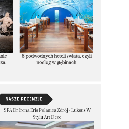
anie
8 podwodnych hoteli świata, czyli
Czego nie rob
cza
nocleg w głębinach
które dla bez
NASZE RECENZJE
SPA Dr Irena Eris Polanica Zdrój - Luksus W
Stylu Art Deco