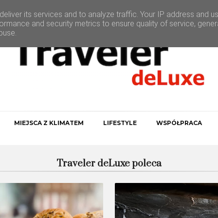
eliver its services and to analyze traffic. Your IP address and u
ormance and security metrics to ensure quality of service, gene
buse.
MIEJSCA Z KLIMATEM
LIFESTYLE
WSPÓŁPRACA
Traveler deLuxe poleca