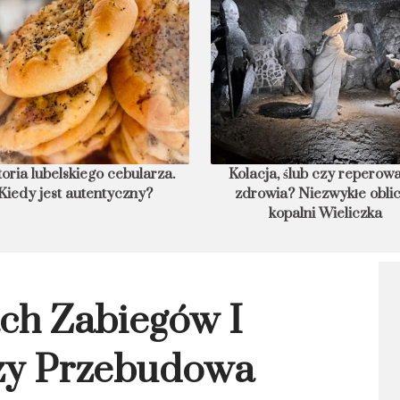
toria lubelskiego cebularza.
Kolacja, ślub czy reperow
Kiedy jest autentyczny?
zdrowia? Niezwykłe obli
kopalni Wieliczka
ach Zabiegów I
zy Przebudowa