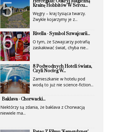
Hercegkút: Odkryj Magiczną
(UNESCO)...
Krainę Hobbitów W Sercu...
Węgry – kraj tysiąca twarzy.
Zwykle kojarzymy je z...
Rivella - Symbol Szwajcarii...
O tym, że Szwajcarzy potrafią
zaskakiwać świat, chyba nie...
8 Podwodnych Hoteli Świata,
Czyli Nocleg W...
Zamieszkanie w hotelu pod
wodą to już nie science-fiction...
Baklava - Chorwacki...
Niektórzy są zdania, że baklava z Chorwacją
niewiele ma...
Pałac Z Filmu 'Kamerdyner'