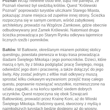
Poznań
Wciąż niewiele osób wie, bądź nie pamięta, że
Poznań również był siedzibą królów. Quest "Królewski
Poznań" poprowadzi turystów uliczkami Starego Miasta,
pokazując znane miejsca od zupełnie innej strony. Ścieżka
rozpoczyna się w samym centrum, wśród zabytkowej
architektury, prowadzi na Wzgórze Zamkowe, gdzie obecnie
odbudowywany jest Zamek Królewski. Natomiast druga
ścieżka prowadząca po Starym Rynku odkrywa tajemnice
licznych rzeźb i pomników.
Bałtów
. W Bałtowie, określanym mianem polskiej stolicy
questingu, powstała pierwsza w kraju trasa prowadząca
śladami Świętego Mikołaja i jego pomocników. Dzieci, które
marzą o tym, by z bliska podglądać pracę Świętego, mogą
odwiedzić jego dom i pracownię, a także dołączyć do jego
świty. Aby zostać jednym z elfów mali odkrywcy muszą
sprostać kilku ciekawym wyzwaniom: przejść trasę całego
questu, poprawnie rozwiązać wszystkie, rozmieszczone na
szlaku zagadki, a na końcu spełnić siedem dobrych
uczynków. Quest rozpoczyna się obok Szwajcarii
Bałtowskiej, prowadzi przez Krainę Koni, aż do Wioski
Świętego Mikołaja. Rodzinny quest, stworzony z myślą o
najmłodszych turystach będzie dostępny aż do wiosny.