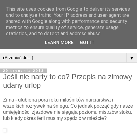
This site uses cookies from Google to deliver its services
and to analyze traffic. Your IP address and user-agent are
shared with Google along with performance and security
metrics to ensure quality of service, generate usage
statistics, and to detect and address abuse.
LEARN MORE
GOT IT
▼
20 stycznia 2013
Jeśli nie narty to co? Przepis na zimowy
udany urlop
Zima - ulubiona pora roku miłośników narciarstwa i
wszelkich rozrywek na śniegu. Co jednak począć gdy nasze
umiejętności zjazdowe nie sięgają poziomu mistrzów stoku,
lub kiedy okres ferii musimy spędzić w mieście?