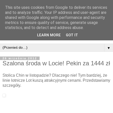
This site uses cookies from Google to deliver its services
and to analyze traffic. Your IP address and user-agent are
shared with Google along with performance and security
metrics to ensure quality of service, generate usage
statistics, and to detect and address abuse.
LEARN MORE
GOT IT
▼
26 września 2012
Szalona środa w Locie! Pekin za 1444 zł
Stolica Chin w listopadzie? Dlaczego nie! Tym bardziej, że
linie lotnicze Lot kuszą atrakcyjnymi cenami. Przedstawiamy
szczegóły.