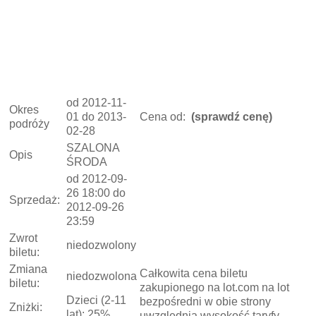
od 2012-11-
Okres
01 do 2013-
Cena od:
(sprawdź cenę)
podróży
02-28
SZALONA
Opis
ŚRODA
od 2012-09-
26 18:00 do
Sprzedaż:
2012-09-26
23:59
Zwrot
niedozwolony
biletu:
Zmiana
Całkowita cena biletu
niedozwolona
biletu:
zakupionego na lot.com na lot
Dzieci (2-11
bezpośredni w obie strony
Zniżki:
lat): 25%
uwzględnia wysokość taryfy,