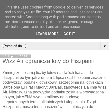
This site uses cookies from Google to deliver its services
and to analyze traffic. Your IP address and user-agent are
shared with Google along with performance and security
metrics to ensure quality of service, generate usage
statistics, and to detect and address abuse.
LEARN MORE
GOT IT
▼
16 lipca 2012
Wizz Air ogranicza loty do Hiszpanii
Zmniejszenie zimą liczby lotów na dwóch trasach do
Hiszpanii po tym jak z dniem 1 lipca rząd Hiszpanii znacznie
podwyższył podatek lotniskowy, szczególnie na lotniskach
Barcelona El Prat i Madryt Barajas, zapowiedziała linia Wizz
Air. Nierozważna podwyżka podatku zostaje wprowadzona
po tym, jak AENA wydała miliony na budowę
niepotrzebnych terminali lotniczych i ulepszenia. Rząd
Hiszpanii zmusza teraz pasażerów linii lotniczych do