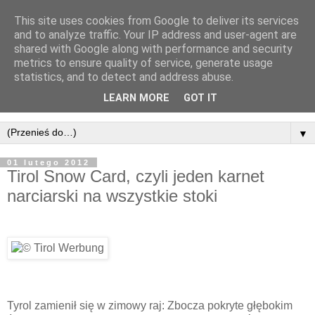
This site uses cookies from Google to deliver its services
and to analyze traffic. Your IP address and user-agent are
shared with Google along with performance and security
metrics to ensure quality of service, generate usage
statistics, and to detect and address abuse.
LEARN MORE
GOT IT
▼
01 lutego 2012
Tirol Snow Card, czyli jeden karnet
narciarski na wszystkie stoki
Tyrol zamienił się w zimowy raj: Zbocza pokryte głębokim