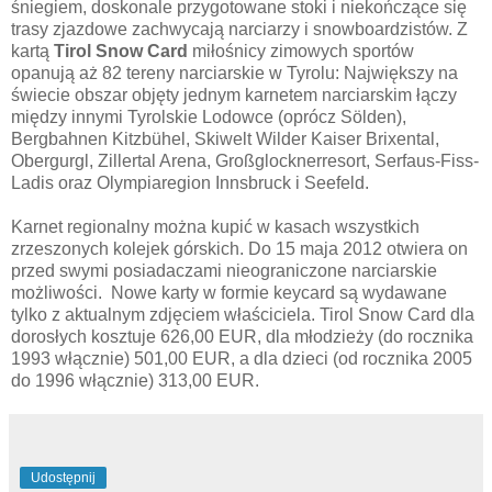
śniegiem, doskonale przygotowane stoki i niekończące się
trasy zjazdowe zachwycają narciarzy i snowboardzistów. Z
kartą
Tirol Snow Card
miłośnicy zimowych sportów
opanują aż 82 tereny narciarskie w Tyrolu: Największy na
świecie obszar objęty jednym karnetem narciarskim łączy
między innymi Tyrolskie Lodowce (oprócz Sölden),
Bergbahnen Kitzbühel, Skiwelt Wilder Kaiser Brixental,
Obergurgl, Zillertal Arena, Großglocknerresort, Serfaus-Fiss-
Ladis oraz Olympiaregion Innsbruck i Seefeld.
Karnet regionalny można kupić w kasach wszystkich
zrzeszonych kolejek górskich. Do 15 maja 2012 otwiera on
przed swymi posiadaczami nieograniczone narciarskie
możliwości. Nowe karty w formie keycard są wydawane
tylko z aktualnym zdjęciem właściciela. Tirol Snow Card dla
dorosłych kosztuje 626,00 EUR, dla młodzieży (do rocznika
1993 włącznie) 501,00 EUR, a dla dzieci (od rocznika 2005
do 1996 włącznie) 313,00 EUR.
Udostępnij